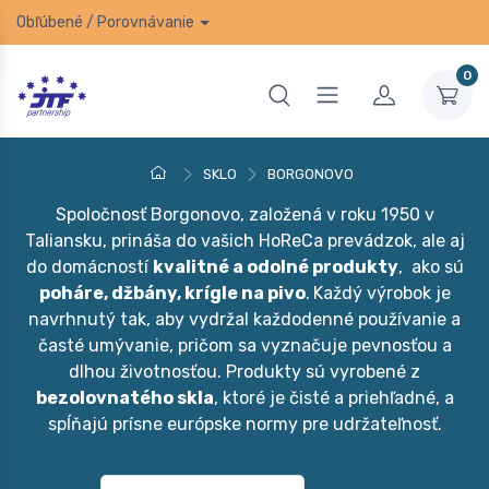
Obľúbené
/
Porovnávanie
0
SKLO
BORGONOVO
Spoločnosť Borgonovo, založená v roku 1950 v
Taliansku, prináša do vašich HoReCa prevádzok, ale aj
do domácností
kvalitné a odolné produkty
, ako sú
p
oháre, džbány, krígle na pivo
.
Každý výrobok je
navrhnutý tak, aby vydržal každodenné používanie a
časté umývanie, pričom sa vyznačuje pevnosťou a
dlhou životnosťou. Produkty sú vyrobené z
bezolovnatého skla
, ktoré je čisté a priehľadné, a
spĺňajú prísne európske normy pre udržateľnosť.