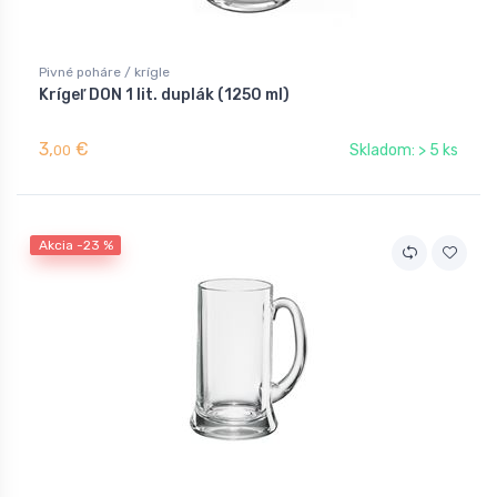
Pivné poháre / krígle
Krígeľ DON 1 lit. duplák (1250 ml)
3,
€
Skladom: > 5 ks
00
Akcia -23 %