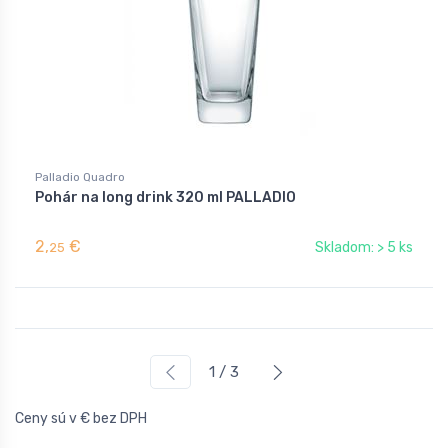
Palladio Quadro
Pohár na long drink 320 ml PALLADIO
2,
€
Skladom: > 5 ks
25
1 / 3
Ceny sú v € bez DPH