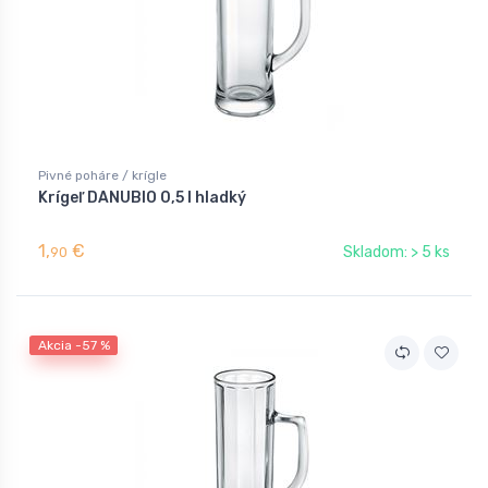
Pivné poháre / krígle
Krígeľ DANUBIO 0,5 l hladký
1,
€
Skladom: > 5 ks
90
Akcia -57 %