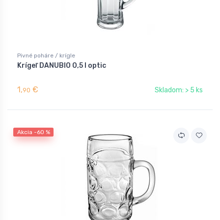
Pivné poháre / krígle
Krígeľ DANUBIO 0,5 l optic
1,
€
Skladom: > 5 ks
90
Akcia -60 %