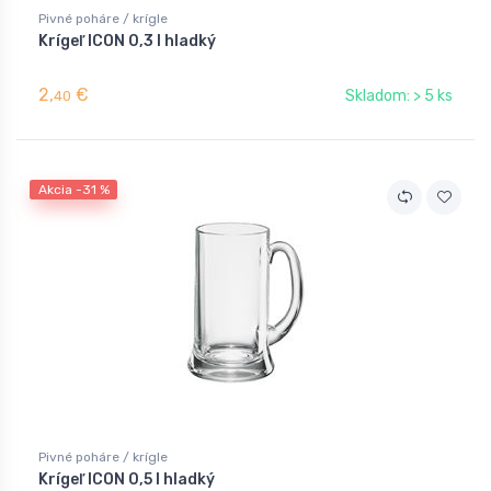
Pivné poháre / krígle
Krígeľ ICON 0,3 l hladký
2,
€
Skladom: > 5 ks
40
Akcia -31 %
Pivné poháre / krígle
Krígeľ ICON 0,5 l hladký