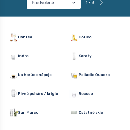
1 / 3
Contea
Gotico
Indro
Karafy
Na horúce nápoje
Palladio Quadro
Pivné poháre / krígle
Rococo
San Marco
Ostatné sklo