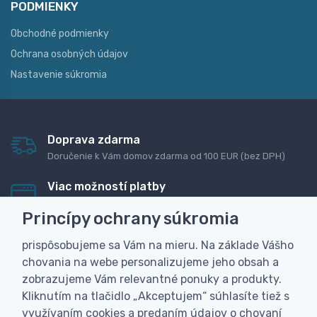
PODMIENKY
Obchodné podmienky
Ochrana osobných údajov
Nastavenie súkromia
Doprava zdarma
Doručenie k Vám domov zdarma od 100 EUR (bez DPH)
Viac možností platby
Rýchla online platba, bankovým prevodom alebo na
Princípy ochrany súkromia
dobierku
prispôsobujeme sa Vám na mieru. Na základe Vášho
Personalizácia
chovania na webe personalizujeme jeho obsah a
Vyrobíme Vám vlastný originálny darček
zobrazujeme Vám relevantné ponuky a produkty.
Skúsenosť
Kliknutím na tlačidlo „Akceptujem“ súhlasíte tiež s
Široký sortiment, z ktorého Vám pomôžeme vybrať
využívaním cookies a predaním údajov o chovaní