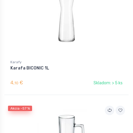
Karafy
Karafa BICONIC 1L
4,
€
Skladom: > 5 ks
10
Akcia -57 %