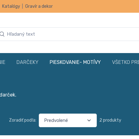
|
Katalógy
|
Gravír a dekor
IE
DARČEKY
PIESKOVANIE- MOTÍVY
VŠETKO PR
 darček.
Zoradiť podľa:
2 produkty