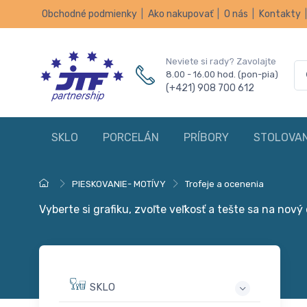
Obchodné podmienky
|
Ako nakupovať
|
O nás
|
Kontakty
Neviete si rady? Zavolajte
8.00 - 16.00 hod. (pon-pia)
(+421) 908 700 612
SKLO
PORCELÁN
PRÍBORY
STOLOVAN
PIESKOVANIE- MOTÍVY
Trofeje a ocenenia
Vyberte si grafiku, zvoľte veľkosť a tešte sa na nový
SKLO