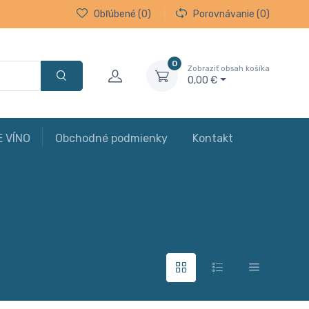
Obľúbené
(0)
Porovnávanie
(0)
0
Zobraziť obsah košíka
0,00 €
E VÍNO
Obchodné podmienky
Kontakt