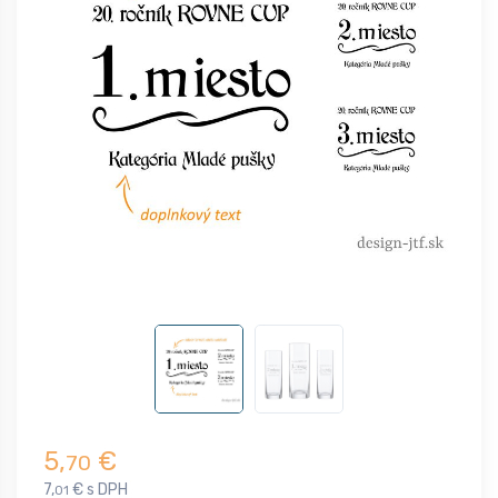
5,
€
70
7,
€ s DPH
01