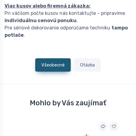
Viac kusov alebo firemná zákazka:
Pri väčšom počte kusov nás kontaktujte – pripravíme
individuálnu cenovú ponuku
.
Pre sériové dekorovanie odporúčame techniku
tampo
potlače
.
Všeobecné
Otázka
Mohlo by Vás zaujímať