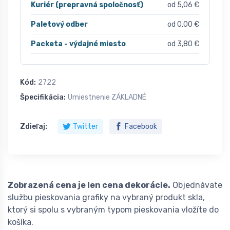
Kuriér (prepravná spoločnosť)
od 5,06 €
Paletový odber
od 0,00 €
Packeta - výdajné miesto
od 3,80 €
Kód:
2722
Špecifikácia:
Umiestnenie ZÁKLADNÉ
Zdieľaj:
Twitter
Facebook
Zobrazená cena je len cena dekorácie.
Objednávate
službu pieskovania grafiky na vybraný produkt skla,
ktorý si spolu s vybraným typom pieskovania vložíte do
košíka.