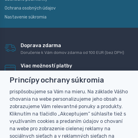
Ochrana osobných údajov
Nastavenie súkromia
Doprava zdarma
Doručenie k Vám domov zdarma od 100 EUR (bez DPH)
Viac možností platby
Rýchla online platba, bankovým prevodom alebo na
Princípy ochrany súkromia
dobierku
prispôsobujeme sa Vám na mieru. Na základe Vášho
Personalizácia
chovania na webe personalizujeme jeho obsah a
Vyrobíme Vám vlastný originálny darček
zobrazujeme Vám relevantné ponuky a produkty.
Skúsenosť
Kliknutím na tlačidlo „Akceptujem“ súhlasíte tiež s
Široký sortiment, z ktorého Vám pomôžeme vybrať
využívaním cookies a predaním údajov o chovaní
na webe pro zobrazenie cielenej reklamy na
sociálnych sieťach a v reklamných sieťach na