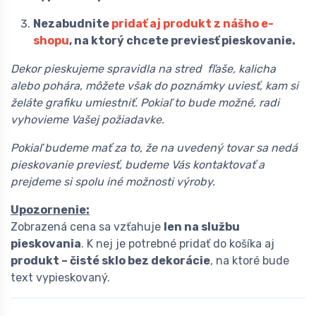
Nezabudnite
pridať aj produkt z nášho e-
shopu
, na ktorý chcete previesť pieskovanie.
Dekor pieskujeme spravidla na stred fľaše, kalicha
alebo pohára, môžete však do poznámky uviesť, kam si
želáte grafiku umiestniť. Pokiaľ to bude možné, radi
vyhovieme Vašej požiadavke.
Pokiaľ budeme mať za to, že na uvedený tovar sa nedá
pieskovanie previesť, budeme Vás kontaktovať a
prejdeme si spolu iné možnosti výroby.
Upozornenie:
Zobrazená cena sa vzťahuje
len na službu
pieskovania
. K nej je potrebné pridať do košíka aj
produkt – čisté sklo bez dekorácie
, na ktoré bude
text vypieskovaný.