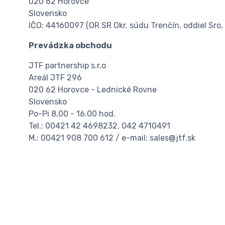
020 62 Horovce
Slovensko
IČO: 44160097 (OR SR Okr. súdu Trenčín, oddiel Sro, 
Prevádzka obchodu
JTF partnership s.r.o
Areál JTF 296
020 62 Horovce - Lednické Rovne
Slovensko
Po-Pi 8,00 - 16.00 hod.
Tel.: 00421 42 4698232, 042 4710491
M.: 00421 908 700 612 / e-mail: sales@jtf.sk