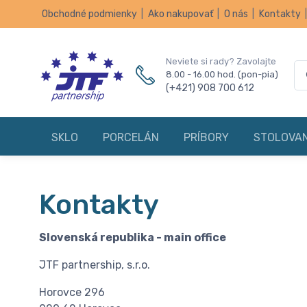
Obchodné podmienky
|
Ako nakupovať
|
O nás
|
Kontakty
Neviete si rady? Zavolajte
8.00 - 16.00 hod. (pon-pia)
(+421) 908 700 612
SKLO
PORCELÁN
PRÍBORY
STOLOVAN
Kontakty
Slovenská republika - main office
JTF partnership, s.r.o.
Horovce 296