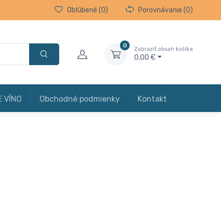
Obľúbené
(0)
Porovnávanie
(0)
0
Zobraziť obsah košíka
0,00 €
E VÍNO
Obchodné podmienky
Kontakt