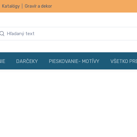
|
Katalógy
|
Gravír a dekor
IE
DARČEKY
PIESKOVANIE- MOTÍVY
VŠETKO PR