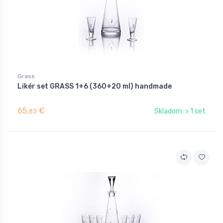
Grass
Likér set GRASS 1+6 (360+20 ml) handmade
65,
€
Skladom: > 1 set
83