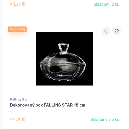
41,
€
Skladom: 2 ks
25
Výpredaj
Falling Star
Dekorovaný box FALLING STAR 18 cm
44,
€
Skladom: > 5 ks
17