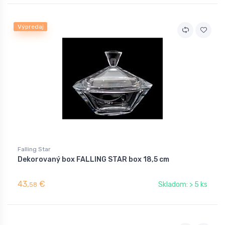
Výpredaj
Falling Star
Dekorovaný box FALLING STAR box 18,5 cm
43,
€
Skladom: > 5 ks
58