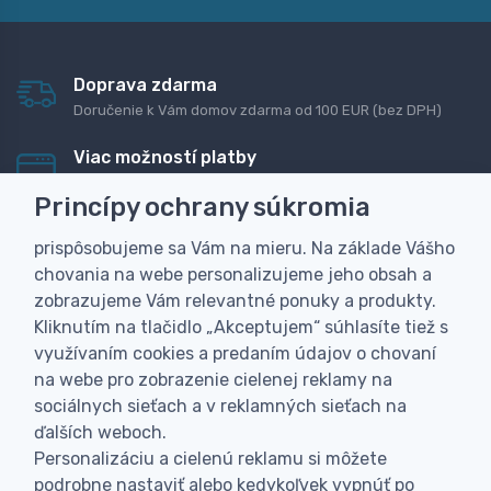
Doprava zdarma
Doručenie k Vám domov zdarma od 100 EUR (bez DPH)
Viac možností platby
Rýchla online platba, bankovým prevodom alebo na
Princípy ochrany súkromia
dobierku
prispôsobujeme sa Vám na mieru. Na základe Vášho
Personalizácia
chovania na webe personalizujeme jeho obsah a
Vyrobíme Vám vlastný originálny darček
zobrazujeme Vám relevantné ponuky a produkty.
Skúsenosť
Kliknutím na tlačidlo „Akceptujem“ súhlasíte tiež s
Široký sortiment, z ktorého Vám pomôžeme vybrať
využívaním cookies a predaním údajov o chovaní
na webe pro zobrazenie cielenej reklamy na
sociálnych sieťach a v reklamných sieťach na
ďalších weboch.
Personalizáciu a cielenú reklamu si môžete
podrobne nastaviť alebo kedykoľvek vypnúť po