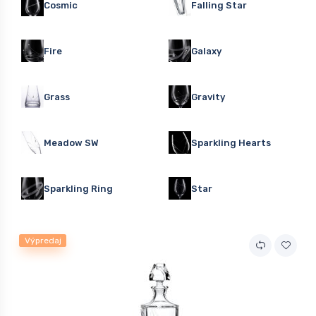
Cosmic
Falling Star
Fire
Galaxy
Grass
Gravity
Meadow SW
Sparkling Hearts
Sparkling Ring
Star
Výpredaj