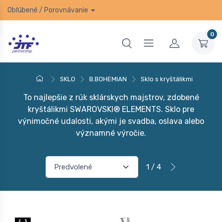
Obľúbené
/
Porovnávanie
0
SKLO
B.BOHEMIAN
Sklo s kryštálikmi
To najlepšie z rúk sklárskych majstrov, zdobené
kryštálikmi SWAROVSKI® ELEMENTS. Sklo pre
výnimočné udalosti, akými je svadba, oslava alebo
významné výročie.
1 / 4