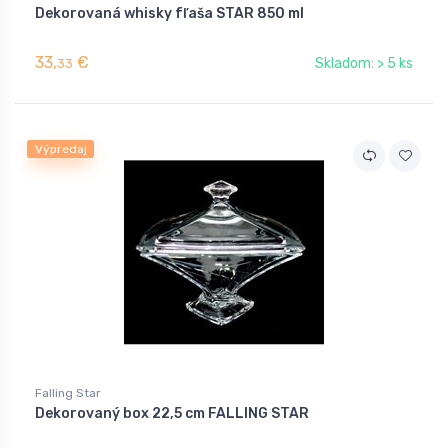
Dekorovaná whisky fľaša STAR 850 ml
33,
€
Skladom: > 5 ks
33
Výpredaj
Falling Star
Dekorovaný box 22,5 cm FALLING STAR