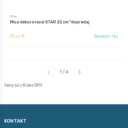
Star
Misa dekorovaná STAR 22 cm *dopredaj
31,
€
Skladom: 1 ks
33
1 / 4
Ceny sú v € bez DPH
KONTAKT