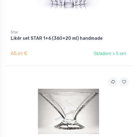
Star
Likér set STAR 1+6 (360+20 ml) handmade
65,
€
Skladom: > 5 set
83