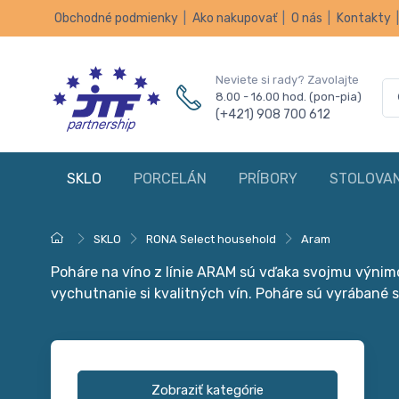
Obchodné podmienky
|
Ako nakupovať
|
O nás
|
Kontakty
Neviete si rady? Zavolajte
8.00 - 16.00 hod. (pon-pia)
(+421) 908 700 612
SKLO
PORCELÁN
PRÍBORY
STOLOVAN
SKLO
RONA Select household
Aram
Poháre na víno z línie ARAM sú vďaka svojmu výnim
vychutnanie si kvalitných vín. Poháre sú vyrábané 
Zobraziť kategórie