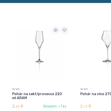
Aram
Aram
Pohár na sekt/prosecco 220
Pohár na víno 27
ml ARAM
2,
€
2,
€
Skladom: > 1 ks
60
72