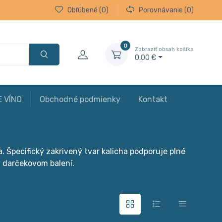
Obľúbené
(0)
Porovnávanie
(0)
0
Zobraziť obsah košíka
0,00 €
E VÍNO
Obchodné podmienky
Kontakt
Špecifický zakrivený tvar kalicha podporuje plné
v darčekovom balení.