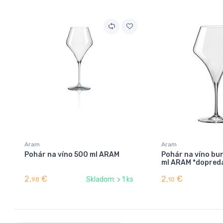
Aram
Aram
Pohár na víno 500 ml ARAM
Pohár na víno b
ml ARAM *dopred
2,
€
2,
€
Skladom: > 1 ks
98
10