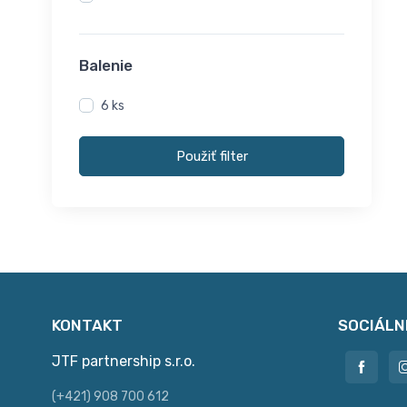
Balenie
6 ks
Použiť filter
KONTAKT
SOCIÁLN
JTF partnership s.r.o.
(+421) 908 700 612