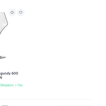
urgundy 600
aj
Skladom: > 1 ks