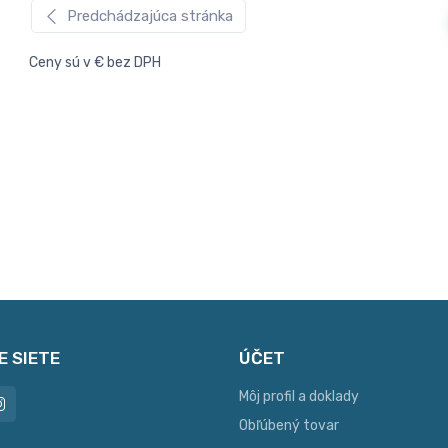
Predchádzajúca stránka
Ceny sú v € bez DPH
E SIETE
ÚČET
Môj profil a doklady
Obľúbený tovar