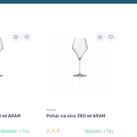
Aram
0 ml ARAM
Pohár na víno 380 ml ARAM
2,
€
Skladom: > 1 ks
Skladom: > 1 ks
78