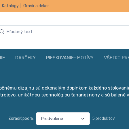
|
Katalógy
|
Gravír a dekor
IE
DARČEKY
PIESKOVANIE- MOTÍVY
VŠETKO PR
očnému dizajnu sú dokonalým doplnkom každého stolovania. 
strojovo, unikátnou technológiou ťahanej nohy a sú balené 
Zoradiť podľa:
5 produktov