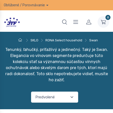
Obľúbené
/
Porovnávanie
0
SKLO
RONA Select household
Swan
Tenunký, ľahučký, príťažlivý a jedinečný. Taký je Swan.
Elegancia vo vínovom segmente predurčuje túto
kolekciu stať sa významnou súčasťou vínnych
ochutnávok alebo skvelým darom pre tých, ktorí majú
radi dokonalosť. Toto sklo nepotrebujete vidieť, musíte
ho zažiť.