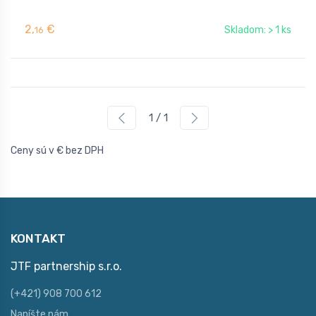
2,
€
Skladom: > 1 ks
16
1 / 1
Ceny sú v € bez DPH
KONTAKT
JTF partnership s.r.o.
(+421) 908 700 612
Napíšte nám