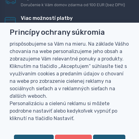
Doručenie k Vám domov zdarma od 100 EUR (bez DPH)
Viac možností platby
Rýchla online platba, bankovým prevodom alebo na
Princípy ochrany súkromia
dobierku
prispôsobujeme sa Vám na mieru. Na základe Vášho
Personalizácia
chovania na webe personalizujeme jeho obsah a
Vyrobíme Vám vlastný originálny darček
zobrazujeme Vám relevantné ponuky a produkty.
Skúsenosť
Kliknutím na tlačidlo „Akceptujem“ súhlasíte tiež s
Široký sortiment, z ktorého Vám pomôžeme vybrať
využívaním cookies a predaním údajov o chovaní
na webe pro zobrazenie cielenej reklamy na
sociálnych sieťach a v reklamných sieťach na
ďalších weboch.
Personalizáciu a cielenú reklamu si môžete
podrobne nastaviť alebo kedykoľvek vypnúť po
kliknutí na tlačidlo Nastaviť.