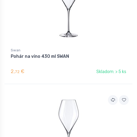
Swan
Pohár na víno 430 ml SWAN
2,
€
Skladom: > 5 ks
72