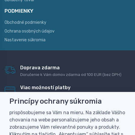
PODMIENKY
Obchodné podmienky
Ochrana osobných údajov
Nastavenie súkromia
Doprava zdarma
Doručenie k Vám domov zdarma od 100 EUR (bez DPH)
Viac možností platby
Rýchla online platba, bankovým prevodom alebo na
Princípy ochrany súkromia
dobierku
prispôsobujeme sa Vám na mieru. Na základe Vášho
Personalizácia
chovania na webe personalizujeme jeho obsah a
Vyrobíme Vám vlastný originálny darček
zobrazujeme Vám relevantné ponuky a produkty.
Skúsenosť
Kliknutím na tlačidlo „Akceptujem“ súhlasíte tiež s