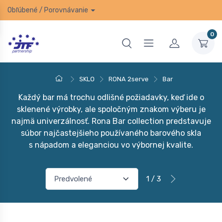
Obľúbené
/
Porovnávanie
0
SKLO
RONA 2serve
Bar
Každý bar má trochu odlišné požiadavky, keď ide o
sklenené výrobky, ale spoločným znakom výberu je
najmä univerzálnosť. Rona Bar collection predstavuje
súbor najčastejšieho používaného barového skla
s nápadom a eleganciou vo výbornej kvalite.
1 / 3