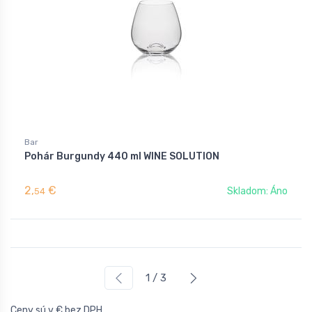
Bar
Pohár Burgundy 440 ml WINE SOLUTION
2,
€
Skladom: Áno
54
1 / 3
Ceny sú v € bez DPH