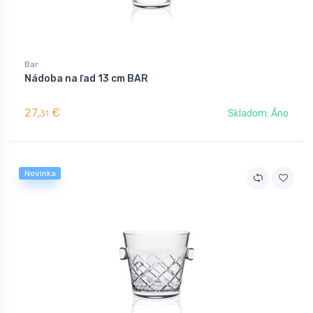
Bar
Nádoba na ľad 13 cm BAR
27,
€
Skladom: Áno
31
Novinka