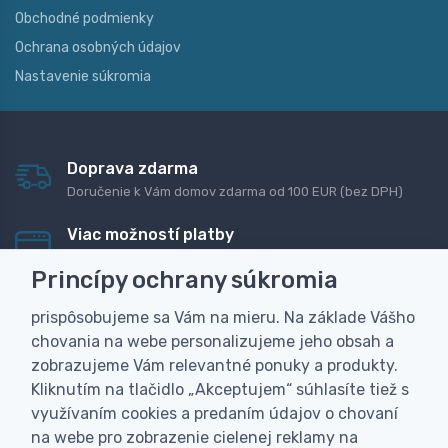
Obchodné podmienky
Ochrana osobných údajov
Nastavenie súkromia
Doprava zdarma
Doručenie k Vám domov zdarma od 100 EUR (bez DPH)
Viac možností platby
Rýchla online platba, bankovým prevodom alebo na
Princípy ochrany súkromia
dobierku
prispôsobujeme sa Vám na mieru. Na základe Vášho
Personalizácia
chovania na webe personalizujeme jeho obsah a
Vyrobíme Vám vlastný originálny darček
zobrazujeme Vám relevantné ponuky a produkty.
Skúsenosť
Kliknutím na tlačidlo „Akceptujem“ súhlasíte tiež s
Široký sortiment, z ktorého Vám pomôžeme vybrať
využívaním cookies a predaním údajov o chovaní
na webe pro zobrazenie cielenej reklamy na