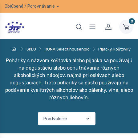
Obľúbené
/
Porovnávanie
0
SKLO
RONA Select household
Pijačky, koštovky
Poháriky s názvom koštovka alebo pijačka sa používajú
na degustáciu alebo ochutnávanie rôznych
alkoholických nápojov, najmä pri oslávach alebo
degustáciách. Tieto poháriky sa často používajú na
podávanie kvalitných alkoholov ako pálenky, vína, alebo
rôznych liehovín.