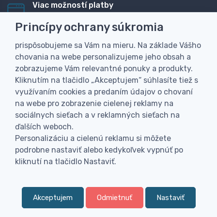
Viac možností platby
Rýchla online platba, bankovým prevodom alebo na
Princípy ochrany súkromia
dobierku
prispôsobujeme sa Vám na mieru. Na základe Vášho
Personalizácia
chovania na webe personalizujeme jeho obsah a
Vyrobíme Vám vlastný originálny darček
zobrazujeme Vám relevantné ponuky a produkty.
Skúsenosť
Kliknutím na tlačidlo „Akceptujem“ súhlasíte tiež s
Široký sortiment, z ktorého Vám pomôžeme vybrať
využívaním cookies a predaním údajov o chovaní
na webe pro zobrazenie cielenej reklamy na
sociálnych sieťach a v reklamných sieťach na
ďalších weboch.
Personalizáciu a cielenú reklamu si môžete
podrobne nastaviť alebo kedykoľvek vypnúť po
kliknutí na tlačidlo Nastaviť.
Akceptujem
Odmietnuť
Nastaviť
0