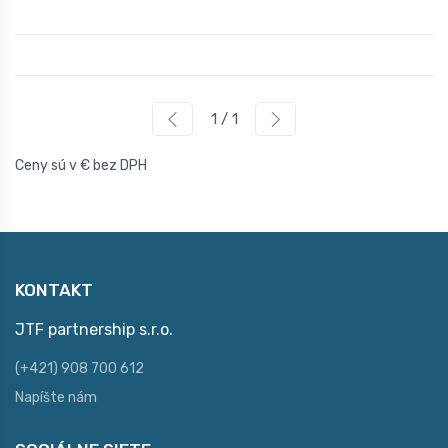
1 / 1
Ceny sú v € bez DPH
KONTAKT
JTF partnership s.r.o.
(+421) 908 700 612
Napíšte nám