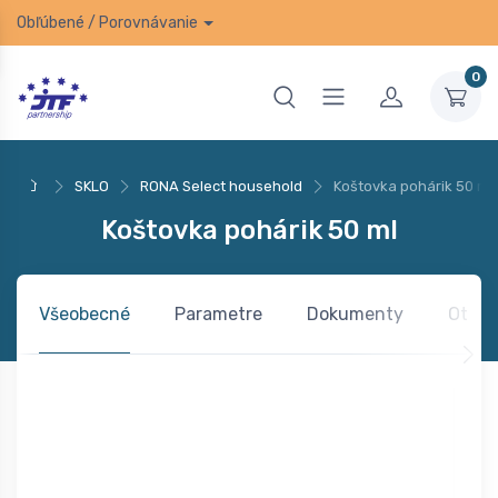
Obľúbené
/
Porovnávanie
0
SKLO
RONA Select household
Koštovka pohárik 50 ml
Koštovka pohárik 50 ml
Všeobecné
Parametre
Dokumenty
Otázk