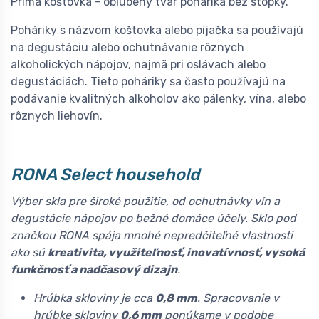
Prima koštovka - obľúbený tvar pohárika bez stopky.
Poháriky s názvom koštovka alebo pijačka sa používajú
na degustáciu alebo ochutnávanie rôznych
alkoholických nápojov, najmä pri oslávach alebo
degustáciách. Tieto poháriky sa často používajú na
podávanie kvalitných alkoholov ako pálenky, vína, alebo
rôznych liehovín.
RONA Select household
Výber skla pre široké použitie, od ochutnávky vín a
degustácie nápojov po bežné domáce účely. Sklo pod
značkou RONA spája mnohé nepredčiteľné vlastnosti
ako sú
kreativita, využiteľnosť, inovatívnosť, vysoká
funkčnosť a nadčasový dizajn
.
Hrúbka skloviny je cca
0,8 mm
. Spracovanie v
hrúbke skloviny
0,6 mm
ponúkame v podobe