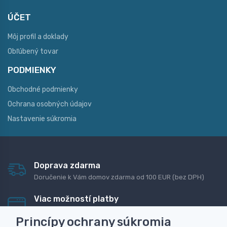
ÚČET
Môj profil a doklady
Obľúbený tovar
PODMIENKY
Obchodné podmienky
Ochrana osobných údajov
Nastavenie súkromia
Doprava zdarma
Doručenie k Vám domov zdarma od 100 EUR (bez DPH)
Viac možností platby
Rýchla online platba, bankovým prevodom alebo na
Princípy ochrany súkromia
dobierku