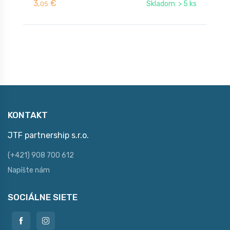
3,
€
7
Skladom: > 5 ks
05
KONTAKT
JTF partnership s.r.o.
(+421) 908 700 612
Napíšte nám
SOCIÁLNE SIETE