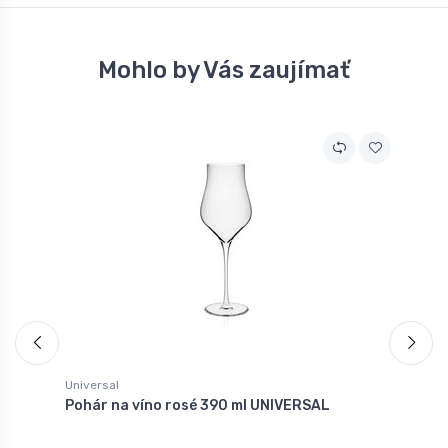
Mohlo by Vás zaujímať
A
Universal
K
Pohár na víno rosé 390 ml UNIVERSAL
K