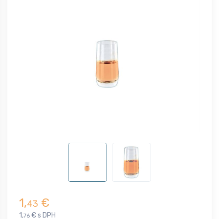
1,
€
43
1,
€ s DPH
76