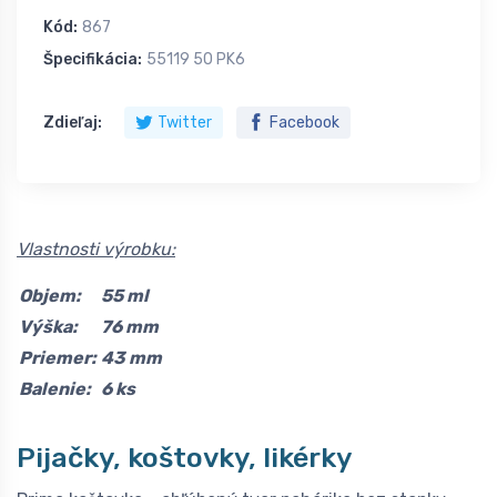
Kód:
867
Špecifikácia:
55119 50 PK6
Zdieľaj:
Twitter
Facebook
Vlastnosti výrobku:
Objem:
55 ml
Výška:
76 mm
Priemer:
43 mm
Balenie:
6 ks
Pijačky, koštovky, likérky