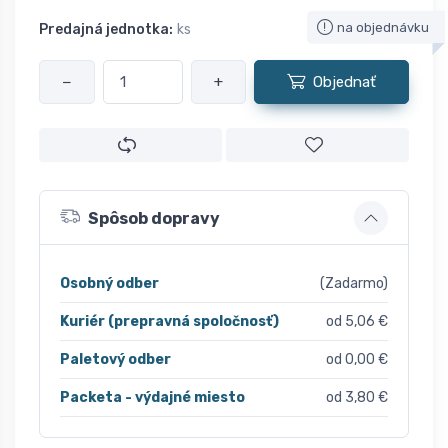
na objednávku
Predajná jednotka:
ks
−
+
Objednať
Spôsob dopravy
Osobný odber
(Zadarmo)
Kuriér (prepravná spoločnosť)
od 5,06 €
Paletový odber
od 0,00 €
Packeta - výdajné miesto
od 3,80 €