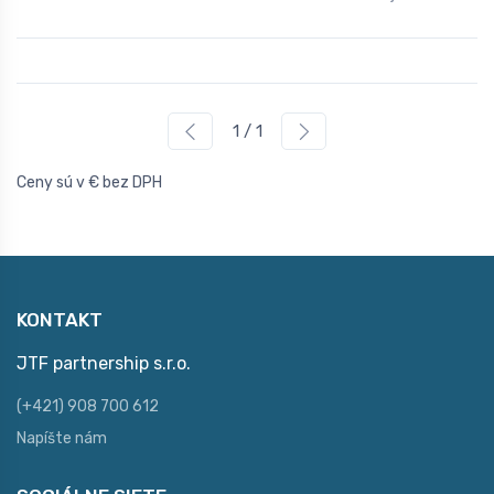
1 / 1
Ceny sú v € bez DPH
KONTAKT
JTF partnership s.r.o.
(+421) 908 700 612
Napíšte nám