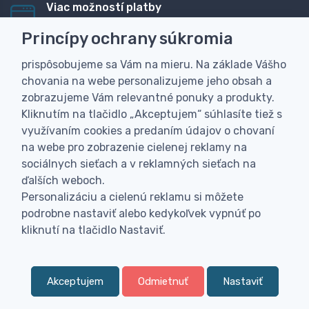
Viac možností platby
Rýchla online platba, bankovým prevodom alebo na
Princípy ochrany súkromia
dobierku
prispôsobujeme sa Vám na mieru. Na základe Vášho
Personalizácia
chovania na webe personalizujeme jeho obsah a
Vyrobíme Vám vlastný originálny darček
zobrazujeme Vám relevantné ponuky a produkty.
Skúsenosť
Kliknutím na tlačidlo „Akceptujem“ súhlasíte tiež s
Široký sortiment, z ktorého Vám pomôžeme vybrať
využívaním cookies a predaním údajov o chovaní
na webe pro zobrazenie cielenej reklamy na
sociálnych sieťach a v reklamných sieťach na
ďalších weboch.
Personalizáciu a cielenú reklamu si môžete
podrobne nastaviť alebo kedykoľvek vypnúť po
kliknutí na tlačidlo Nastaviť.
Akceptujem
Odmietnuť
Nastaviť
0