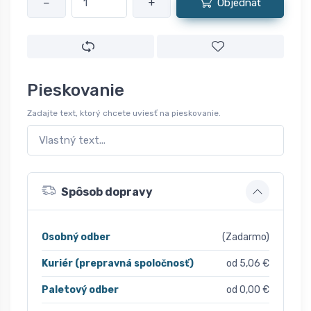
−
+
Objednať
Pieskovanie
Zadajte text, ktorý chcete uviesť na pieskovanie.
Spôsob dopravy
Osobný odber
(Zadarmo)
Kuriér (prepravná spoločnosť)
od 5,06 €
Paletový odber
od 0,00 €