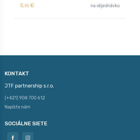
5,
€
5
na objednávku
70
KONTAKT
JTF partnership s.r.o.
(+421) 908 700 612
Napíšte nám
SOCIÁLNE SIETE