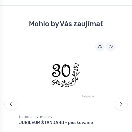
Mohlo by Vás zaujímať
Narodeniny, meniny
N
JUBILEUM ŠTANDARD - pieskovanie
J