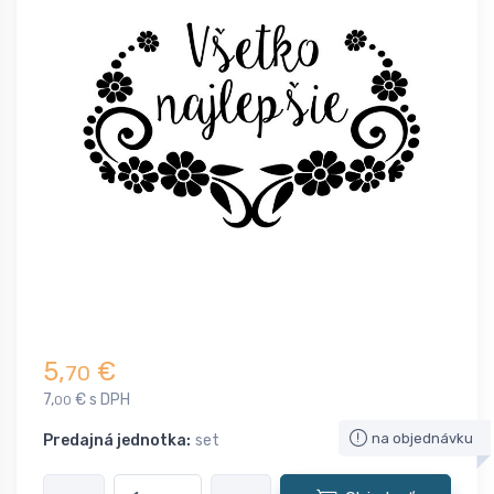
5,
€
70
7,
€ s DPH
00
na objednávku
Predajná jednotka:
set