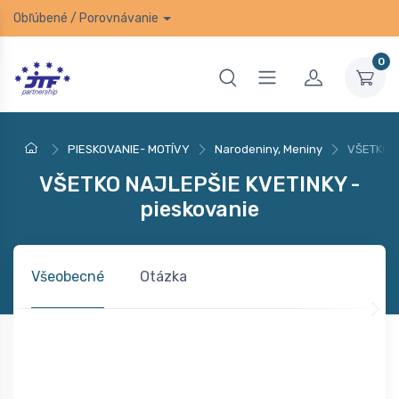
Obľúbené
/
Porovnávanie
0
PIESKOVANIE- MOTÍVY
Narodeniny, Meniny
VŠETKO N
VŠETKO NAJLEPŠIE KVETINKY -
pieskovanie
Všeobecné
Otázka