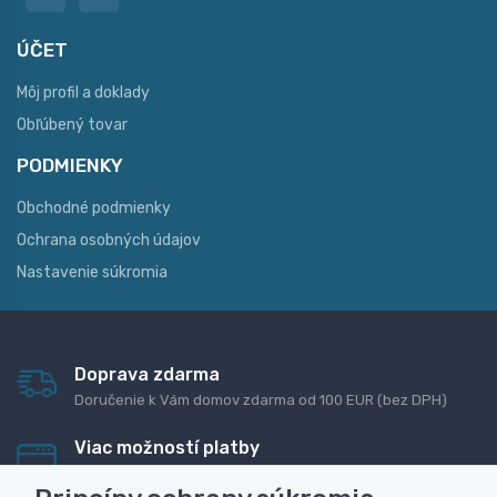
ÚČET
Môj profil a doklady
Obľúbený tovar
PODMIENKY
Obchodné podmienky
Ochrana osobných údajov
Nastavenie súkromia
Doprava zdarma
Doručenie k Vám domov zdarma od 100 EUR (bez DPH)
Viac možností platby
Rýchla online platba, bankovým prevodom alebo na
dobierku