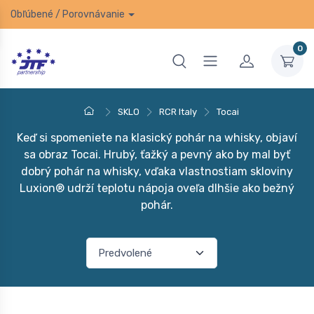
Obľúbené
/
Porovnávanie
0
SKLO
RCR Italy
Tocai
Keď si spomeniete na klasický pohár na whisky, objaví
sa obraz Tocai. Hrubý, ťažký a pevný ako by mal byť
dobrý pohár na whisky, vďaka vlastnostiam skloviny
Luxion® udrží teplotu nápoja oveľa dlhšie ako bežný
pohár.