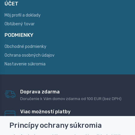
ÚČET
Môj profil a doklady
Obľúbený tovar
PODMIENKY
Obchodné podmienky
Ochrana osobných údajov
Nastavenie súkromia
Doprava zdarma
Doručenie k Vám domov zdarma od 100 EUR (bez DPH)
Viac možností platby
Rýchla online platba, bankovým prevodom alebo na
Princípy ochrany súkromia
dobierku