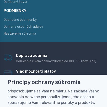
Obľúbený tovar
PODMIENKY
Obchodné podmienky
Ochrana osobných údajov
Nastavenie súkromia
Doprava zdarma
Doručenie k Vám domov zdarma od 100 EUR (bez DPH)
Viac možností platby
Rýchla online platba, bankovým prevodom alebo na
Princípy ochrany súkromia
dobierku
prispôsobujeme sa Vám na mieru. Na základe Vášho
Personalizácia
chovania na webe personalizujeme jeho obsah a
Vyrobíme Vám vlastný originálny darček
zobrazujeme Vám relevantné ponuky a produkty.