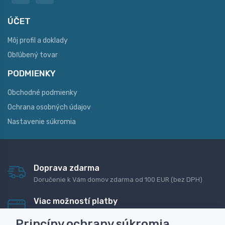
ÚČET
Môj profil a doklady
Obľúbený tovar
PODMIENKY
Obchodné podmienky
Ochrana osobných údajov
Nastavenie súkromia
Doprava zdarma
Doručenie k Vám domov zdarma od 100 EUR (bez DPH)
Viac možností platby
Rýchla online platba, bankovým prevodom alebo na
Princípy ochrany súkromia
dobierku