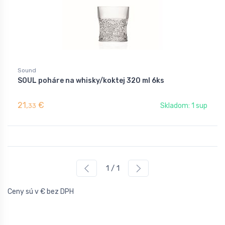
Sound
SOUL poháre na whisky/koktej 320 ml 6ks
21,
€
Skladom: 1 sup
33
1 / 1
Ceny sú v € bez DPH