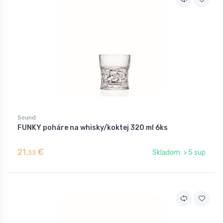
Sound
FUNKY poháre na whisky/koktej 320 ml 6ks
21,
€
Skladom: > 5 sup
33