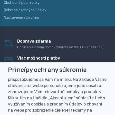
Obchodné podmienky
Ochrana osobných údajov
Nastavenie súkromia
Doprava zdarma
Doručenie k Vám domov zdarma od 100 EUR (bez DPH)
Viac možností platby
Rýchla online platba, bankovým prevodom alebo na
Princípy ochrany súkromia
dobierku
prispôsobujeme sa Vám na mieru. Na základe Vášho
Personalizácia
chovania na webe personalizujeme jeho obsah a
Vyrobíme Vám vlastný originálny darček
zobrazujeme Vám relevantné ponuky a produkty.
Skúsenosť
Kliknutím na tlačidlo „Akceptujem“ súhlasíte tiež s
Široký sortiment, z ktorého Vám pomôžeme vybrať
využívaním cookies a predaním údajov o chovaní
na webe pro zobrazenie cielenej reklamy na