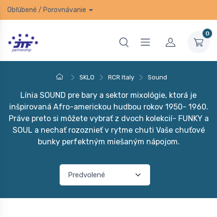
Obľúbené
/
Porovnávanie
0
SKLO
RCR Italy
Sound
Línia SOUND pre bary a sektor mixológie, ktorá je
inšpirovaná Afro-americkou hudbou rokov 1950- 1960.
Práve preto si môžete vybrať z dvoch kolekcií- FUNKY a
SOUL a nechať rozoznieť v rytme chuti Vaše chuťové
bunky perfektným miešaným nápojom.