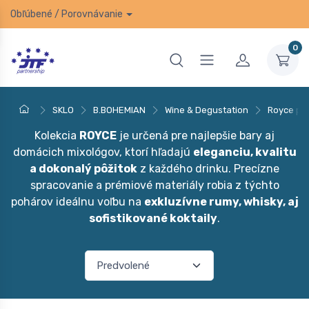
Obľúbené
/
Porovnávanie
0
SKLO
B.BOHEMIAN
Wine & Degustation
Royce po
Kolekcia
ROYCE
je určená pre najlepšie bary aj
domácich mixológov, ktorí hľadajú
eleganciu, kvalitu
a dokonalý pôžitok
z každého drinku. Precízne
spracovanie a prémiové materiály robia z týchto
pohárov ideálnu voľbu na
exkluzívne rumy, whisky, aj
sofistikované koktaily
.