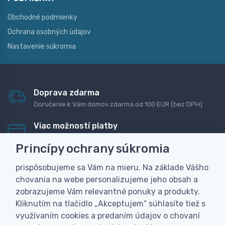
Obchodné podmienky
Ochrana osobných údajov
Nastavenie súkromia
Doprava zdarma
Doručenie k Vám domov zdarma od 100 EUR (bez DPH)
Viac možností platby
Rýchla online platba, bankovým prevodom alebo na
Princípy ochrany súkromia
dobierku
prispôsobujeme sa Vám na mieru. Na základe Vášho
Personalizácia
chovania na webe personalizujeme jeho obsah a
Vyrobíme Vám vlastný originálny darček
zobrazujeme Vám relevantné ponuky a produkty.
Skúsenosť
Kliknutím na tlačidlo „Akceptujem“ súhlasíte tiež s
Široký sortiment, z ktorého Vám pomôžeme vybrať
využívaním cookies a predaním údajov o chovaní