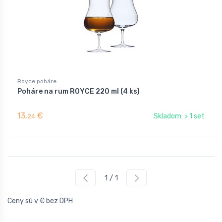
Royce poháre
Poháre na rum ROYCE 220 ml (4 ks)
13,
€
Skladom: > 1 set
24
1 / 1
Ceny sú v € bez DPH