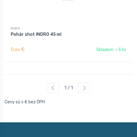
Indro
Pohár shot INDRO 45 ml
0,
€
Skladom: > 5 ks
84
1 / 1
Ceny sú v € bez DPH