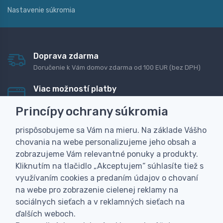
Nastavenie súkromia
Doprava zdarma
Doručenie k Vám domov zdarma od 100 EUR (bez DPH)
Viac možností platby
Rýchla online platba, bankovým prevodom alebo na
Princípy ochrany súkromia
dobierku
prispôsobujeme sa Vám na mieru. Na základe Vášho
Personalizácia
chovania na webe personalizujeme jeho obsah a
Vyrobíme Vám vlastný originálny darček
zobrazujeme Vám relevantné ponuky a produkty.
Skúsenosť
Kliknutím na tlačidlo „Akceptujem“ súhlasíte tiež s
Široký sortiment, z ktorého Vám pomôžeme vybrať
využívaním cookies a predaním údajov o chovaní
na webe pro zobrazenie cielenej reklamy na
sociálnych sieťach a v reklamných sieťach na
ďalších weboch.