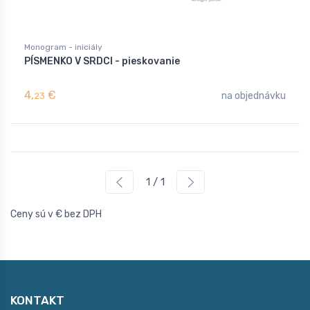
Monogram - iniciály
PÍSMENKO V SRDCI - pieskovanie
4,
€
na objednávku
23
1 / 1
Ceny sú v € bez DPH
KONTAKT