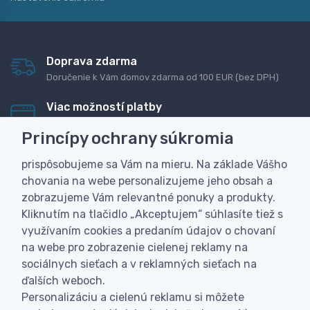
Doprava zdarma
Doručenie k Vám domov zdarma od 100 EUR (bez DPH)
Viac možností platby
Rýchla online platba, bankovým prevodom alebo na
Princípy ochrany súkromia
dobierku
prispôsobujeme sa Vám na mieru. Na základe Vášho
Personalizácia
chovania na webe personalizujeme jeho obsah a
Vyrobíme Vám vlastný originálny darček
zobrazujeme Vám relevantné ponuky a produkty.
Skúsenosť
Kliknutím na tlačidlo „Akceptujem“ súhlasíte tiež s
Široký sortiment, z ktorého Vám pomôžeme vybrať
využívaním cookies a predaním údajov o chovaní
na webe pro zobrazenie cielenej reklamy na
sociálnych sieťach a v reklamných sieťach na
ďalších weboch.
Personalizáciu a cielenú reklamu si môžete