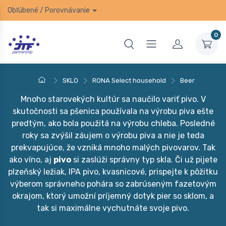
Obľúbené
/
Porovnávanie
0
SKLO
RONA Select household
Beer
Mnoho starovekých kultúr sa naučilo variť pivo. V
skutočnosti sa pšenica používala na výrobu piva ešte
predtým, ako bola použitá na výrobu chleba. Posledné
roky sa zvýšil záujem o výrobu piva a nie je teda
prekvapujúce, že vzniká mnoho malých pivovarov. Tak
ako víno, aj
pivo
si zaslúži správny typ skla. Či už pijete
plzeňský ležiak, IPA pivo, kvasnicové, prispejte k pôžitku
výberom správneho pohára so zabrúseným fazetovým
okrajom, ktorý umožní príjemný dotyk pier so sklom, a
tak si maximálne vychutnáte svoje pivo.