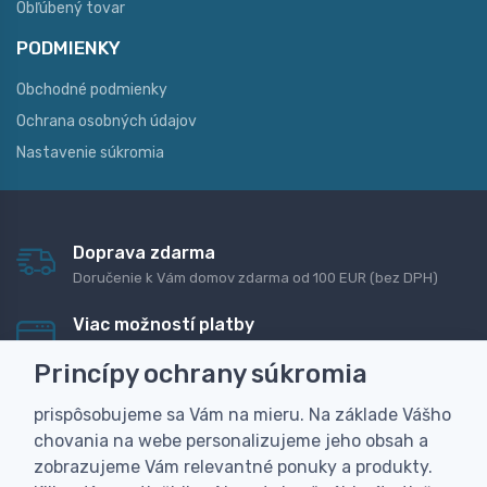
Obľúbený tovar
PODMIENKY
Obchodné podmienky
Ochrana osobných údajov
Nastavenie súkromia
Doprava zdarma
Doručenie k Vám domov zdarma od 100 EUR (bez DPH)
Viac možností platby
Rýchla online platba, bankovým prevodom alebo na
Princípy ochrany súkromia
dobierku
prispôsobujeme sa Vám na mieru. Na základe Vášho
Personalizácia
chovania na webe personalizujeme jeho obsah a
Vyrobíme Vám vlastný originálny darček
zobrazujeme Vám relevantné ponuky a produkty.