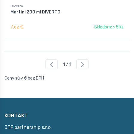
Diverto
Martini 200 ml DIVERTO
7,
€
Skladom: > 5 ks
82
1 / 1
Ceny sú v € bez DPH
KONTAKT
JTF partnership s.r.o.