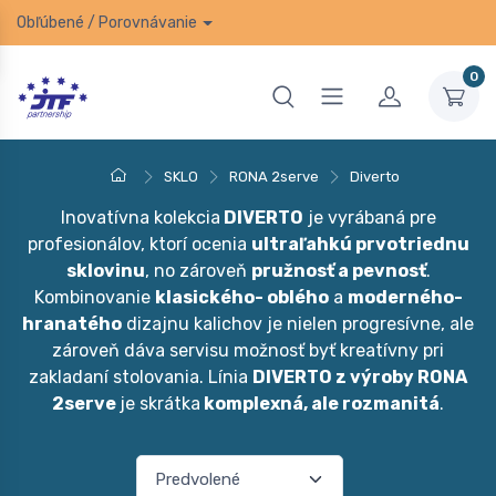
Obľúbené
/
Porovnávanie
0
SKLO
RONA 2serve
Diverto
Inovatívna kolekcia
DIVERTO
je vyrábaná pre
profesionálov, ktorí ocenia
ultraľahkú prvotriednu
sklovinu
, no zároveň
pružnosť a pevnosť
.
Kombinovanie
klasického- oblého
a
moderného-
hranatého
dizajnu kalichov je nielen progresívne, ale
zároveň dáva servisu možnosť byť kreatívny pri
zakladaní stolovania. Línia
DIVERTO z výroby RONA
2serve
je skrátka
komplexná, ale rozmanitá
.