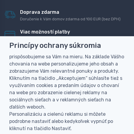
Doprava zdarma
Doručenie k Vám domov zdarma od 100 EUR (bez DPH)
Viac možností platby
Rýchla online platba, bankovým prevodom alebo na
Princípy ochrany súkromia
dobierku
prispôsobujeme sa Vám na mieru. Na základe Vášho
Personalizácia
chovania na webe personalizujeme jeho obsah a
Vyrobíme Vám vlastný originálny darček
zobrazujeme Vám relevantné ponuky a produkty.
Skúsenosť
Kliknutím na tlačidlo „Akceptujem“ súhlasíte tiež s
Široký sortiment, z ktorého Vám pomôžeme vybrať
využívaním cookies a predaním údajov o chovaní
na webe pro zobrazenie cielenej reklamy na
sociálnych sieťach a v reklamných sieťach na
ďalších weboch.
Personalizáciu a cielenú reklamu si môžete
podrobne nastaviť alebo kedykoľvek vypnúť po
kliknutí na tlačidlo Nastaviť.