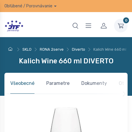
Obľúbené
/
Porovnávanie
0
SKLO
RONA 2serve
Diverto
Kalich Wine 660 ml D
Kalich Wine 660 ml DIVERTO
Všeobecné
Parametre
Dokumenty
Otázk