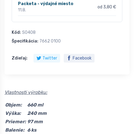
Packeta - výdajné miesto
od 3,80 €
11.8.
Kód:
S0408
Špecifikácia:
7662 0100
Zdieľaj:
Twitter
Facebook
Vlastnosti výrobku:
Objem:
660 ml
Výška:
240 mm
Priemer:
97 mm
Balenie:
6 ks