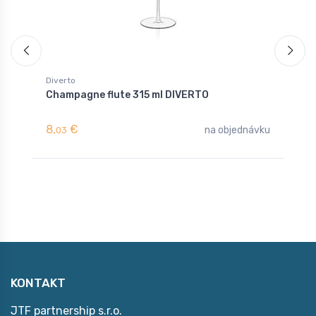
Diverto
D
Champagne flute 315 ml DIVERTO
K
8,
€
8
na objednávku
03
KONTAKT
JTF partnership s.r.o.