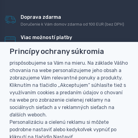
Doprava zdarma
Doručenie k Vám domov zdarma od 100 EUR (bez DPH)
Viac možností platby
Rýchla online platba, bankovým prevodom alebo na
Princípy ochrany súkromia
dobierku
prispôsobujeme sa Vám na mieru. Na základe Vášho
Personalizácia
chovania na webe personalizujeme jeho obsah a
Vyrobíme Vám vlastný originálny darček
zobrazujeme Vám relevantné ponuky a produkty.
Skúsenosť
Kliknutím na tlačidlo „Akceptujem“ súhlasíte tiež s
Široký sortiment, z ktorého Vám pomôžeme vybrať
využívaním cookies a predaním údajov o chovaní
na webe pro zobrazenie cielenej reklamy na
sociálnych sieťach a v reklamných sieťach na
ďalších weboch.
Personalizáciu a cielenú reklamu si môžete
podrobne nastaviť alebo kedykoľvek vypnúť po
kliknutí na tlačidlo Nastaviť.