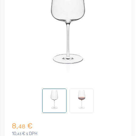
8,
€
48
10,
€ s DPH
43