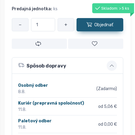
Skladom: > 5 ks
Predajná jednotka:
ks
−
+
Objednať
Spôsob dopravy
Osobný odber
(Zadarmo)
8.8.
Kuriér (prepravná spoločnosť)
od 5,06 €
11.8.
Paletový odber
od 0,00 €
11.8.