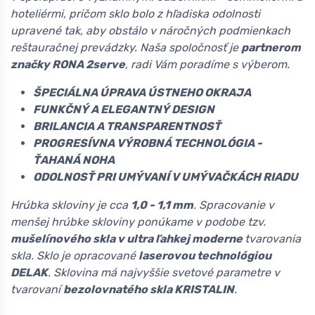
hoteliérmi, pričom sklo bolo z hľadiska odolnosti
upravené tak, aby obstálo v náročných podmienkach
reštauračnej prevádzky. Naša spoločnosť je
partnerom
značky RONA 2serve
, radi Vám poradíme s výberom.
ŠPECIÁLNA ÚPRAVA ÚSTNEHO OKRAJA
FUNKČNÝ A ELEGANTNÝ DESIGN
BRILANCIA A TRANSPARENTNOSŤ
PROGRESÍVNA VÝROBNÁ TECHNOLÓGIA -
ŤAHANÁ NOHA
ODOLNOSŤ PRI UMÝVANÍ V UMÝVAČKÁCH RIADU
Hrúbka skloviny je cca
1,0 - 1,1 mm
. Spracovanie v
menšej hrúbke skloviny ponúkame v podobe tzv.
mušelínového skla v ultra ľahkej moderne
tvarovania
skla. Sklo je opracované
laserovou technológiou
DELAK
. Sklovina má najvyššie svetové parametre v
tvarovaní
bezolovnatého skla KRISTALIN
.