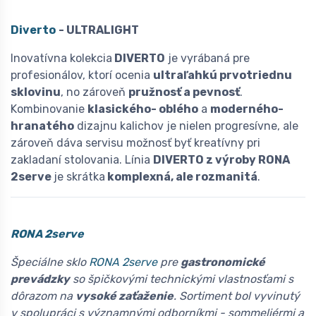
Diverto
- ULTRALIGHT
Inovatívna kolekcia
DIVERTO
je vyrábaná pre
profesionálov, ktorí ocenia
ultraľahkú prvotriednu
sklovinu
, no zároveň
pružnosť a pevnosť
.
Kombinovanie
klasického- oblého
a
moderného-
hranatého
dizajnu kalichov je nielen progresívne, ale
zároveň dáva servisu možnosť byť kreatívny pri
zakladaní stolovania. Línia
DIVERTO z výroby RONA
2serve
je skrátka
komplexná, ale rozmanitá
.
RONA 2serve
Špeciálne sklo
RONA 2serve
pre
gastronomické
prevádzky
so špičkovými technickými vlastnosťami s
dôrazom na
vysoké zaťaženie
. Sortiment bol vyvinutý
v spolupráci s významnými odborníkmi - sommeliérmi a