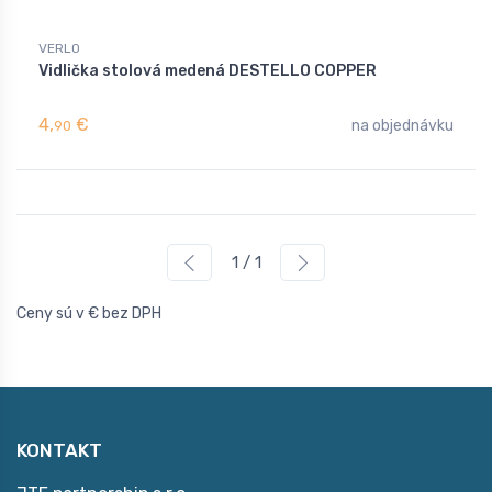
VERLO
Vidlička stolová medená DESTELLO COPPER
4,
€
na objednávku
90
1 / 1
Ceny sú v € bez DPH
KONTAKT