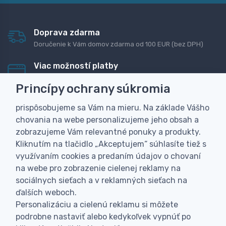
Doprava zdarma
Doručenie k Vám domov zdarma od 100 EUR (bez DPH)
Viac možností platby
Rýchla online platba, bankovým prevodom alebo na
Princípy ochrany súkromia
dobierku
prispôsobujeme sa Vám na mieru. Na základe Vášho
Personalizácia
chovania na webe personalizujeme jeho obsah a
Vyrobíme Vám vlastný originálny darček
zobrazujeme Vám relevantné ponuky a produkty.
Skúsenosť
Kliknutím na tlačidlo „Akceptujem“ súhlasíte tiež s
Široký sortiment, z ktorého Vám pomôžeme vybrať
využívaním cookies a predaním údajov o chovaní
na webe pro zobrazenie cielenej reklamy na
sociálnych sieťach a v reklamných sieťach na
ďalších weboch.
Personalizáciu a cielenú reklamu si môžete
podrobne nastaviť alebo kedykoľvek vypnúť po