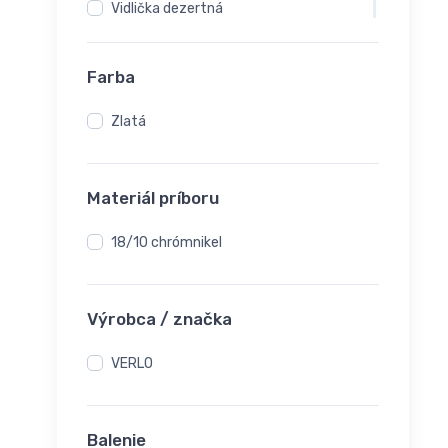
Vidlička dezertná
Vidlička jedálna (stolová)
Vidlička na múčnik
Farba
Zlatá
Materiál príboru
18/10 chrómnikel
Výrobca / značka
VERLO
Balenie