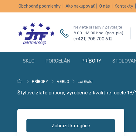
Obchodné podmienky
|
Ako nakupovať
|
O nás
|
Kontakty
Neviete si rady? Zavolajte
8.00 - 16.00 hod. (pon-pia)
(+421) 908 700 612
SKLO
PORCELÁN
PRÍBORY
STOLOVAN
PRÍBORY
VERLO
Lui Gold
Štýlové zlaté príbory, vyrobené z kvalitnej ocele 18/
Zobraziť kategórie