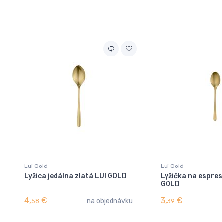
Lui Gold
Lui Gold
Lyžica jedálna zlatá LUI GOLD
Lyžička na espres
GOLD
4,
€
3,
€
na objednávku
58
39