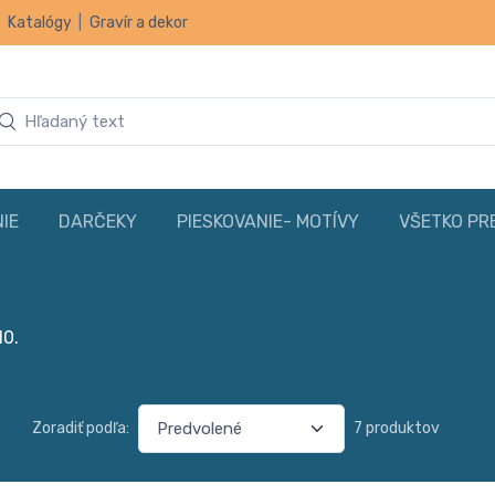
|
Katalógy
|
Gravír a dekor
IE
DARČEKY
PIESKOVANIE- MOTÍVY
VŠETKO PR
10.
Zoradiť podľa:
7 produktov