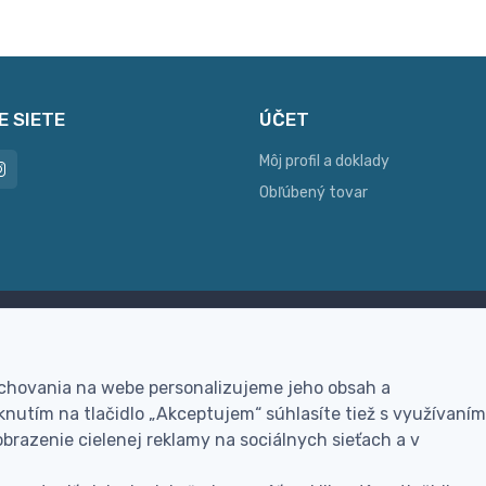
E SIETE
ÚČET
Môj profil a doklady
Obľúbený tovar
ac možností platby
Personalizácia
hla online platba, bankovým
Vyrobíme Vám vlastný ori
 chovania na webe personalizujeme jeho obsah a
vodom alebo na dobierku
darček
nutím na tlačidlo „Akceptujem“ súhlasíte tiež s využívaním
brazenie cielenej reklamy na sociálnych sieťach a v