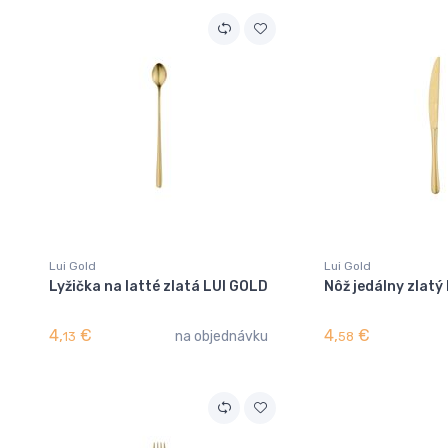
Lui Gold
Lui Gold
Lyžička na latté zlatá LUI GOLD
Nôž jedálny zlatý
4,
€
4,
€
na objednávku
13
58