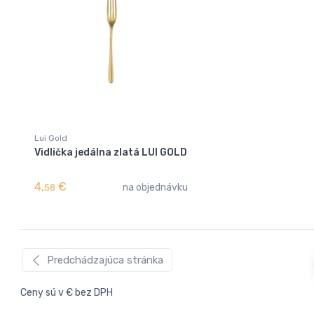
Lui Gold
Vidlička jedálna zlatá LUI GOLD
4,
€
na objednávku
58
Predchádzajúca stránka
Ceny sú v € bez DPH