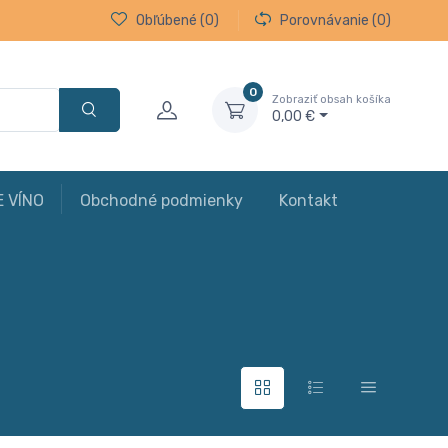
Obľúbené
(0)
Porovnávanie
(0)
0
Zobraziť obsah košíka
0,00 €
E VÍNO
Obchodné podmienky
Kontakt