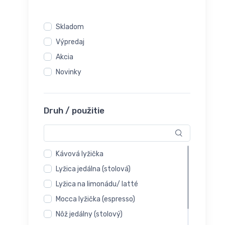
Skladom
Výpredaj
Akcia
Novinky
Druh / použitie
Kávová lyžička
Lyžica jedálna (stolová)
Lyžica na limonádu/ latté
Mocca lyžička (espresso)
Nôž jedálny (stolový)