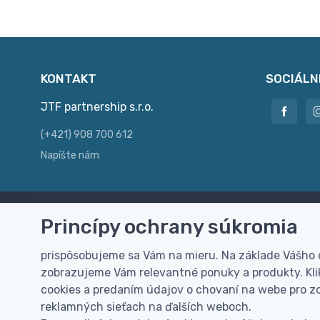
KONTAKT
SOCIÁLN
JTF partnership s.r.o.
(+421) 908 700 612
Napíšte nám
Princípy ochrany súkromia
Doprava zdarma
Vi
Doručenie k Vám domov zdarma od
Rýc
prispôsobujeme sa Vám na mieru. Na základe Vášho
100 EUR (bez DPH)
pre
zobrazujeme Vám relevantné ponuky a produkty. Klik
cookies a predaním údajov o chovaní na webe pro zo
reklamných sieťach na ďalších weboch.