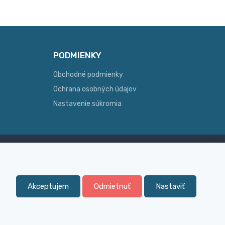
PODMIENKY
Obchodné podmienky
Ochrana osobných údajov
Nastavenie súkromia
Skúsenosť
ginálny
Široký sortiment, z ktorého Vám
pomôžeme vybrať
Akceptujem
Odmietnuť
Nastaviť