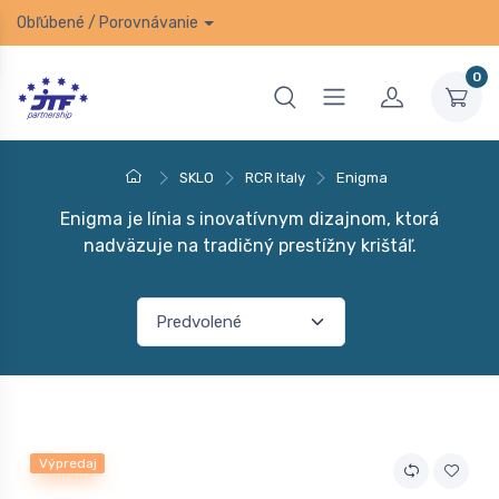
Obľúbené
/
Porovnávanie
0
SKLO
RCR Italy
Enigma
Enigma je línia s inovatívnym dizajnom, ktorá
nadväzuje na tradičný prestížny krištáľ.
Výpredaj