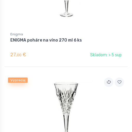
Enigma
ENIGMA poháre na víno 270 ml 6 ks
27,
€
Skladom: > 5 sup
00
Výpredaj