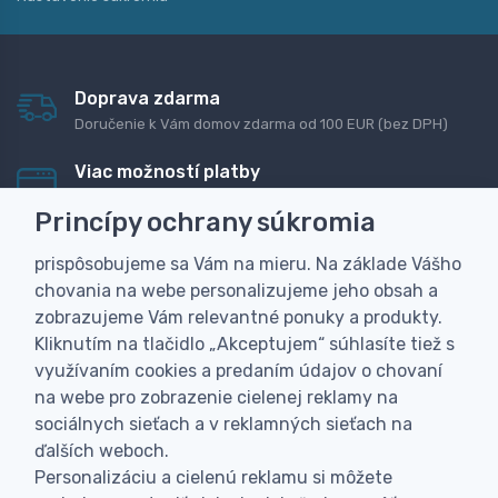
Doprava zdarma
Doručenie k Vám domov zdarma od 100 EUR (bez DPH)
Viac možností platby
Rýchla online platba, bankovým prevodom alebo na
Princípy ochrany súkromia
dobierku
prispôsobujeme sa Vám na mieru. Na základe Vášho
Personalizácia
chovania na webe personalizujeme jeho obsah a
Vyrobíme Vám vlastný originálny darček
zobrazujeme Vám relevantné ponuky a produkty.
Skúsenosť
Kliknutím na tlačidlo „Akceptujem“ súhlasíte tiež s
Široký sortiment, z ktorého Vám pomôžeme vybrať
využívaním cookies a predaním údajov o chovaní
na webe pro zobrazenie cielenej reklamy na
sociálnych sieťach a v reklamných sieťach na
ďalších weboch.
Personalizáciu a cielenú reklamu si môžete