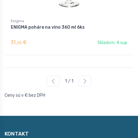
Enigma
ENIGMA poháre na víno 360 ml 6ks
31,
€
Skladom: 4 sup
25
1 / 1
Ceny sú v € bez DPH
KONTAKT