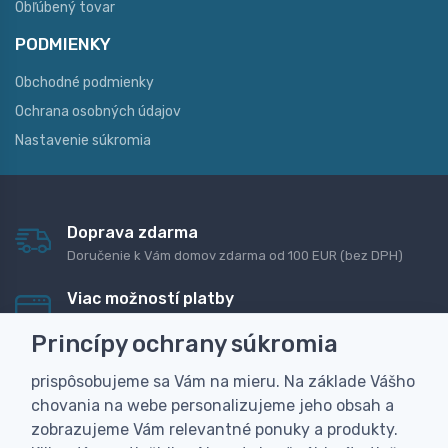
Obľúbený tovar
PODMIENKY
Obchodné podmienky
Ochrana osobných údajov
Nastavenie súkromia
Doprava zdarma
Doručenie k Vám domov zdarma od 100 EUR (bez DPH)
Viac možností platby
Rýchla online platba, bankovým prevodom alebo na
Princípy ochrany súkromia
dobierku
prispôsobujeme sa Vám na mieru. Na základe Vášho
Personalizácia
chovania na webe personalizujeme jeho obsah a
Vyrobíme Vám vlastný originálny darček
zobrazujeme Vám relevantné ponuky a produkty.