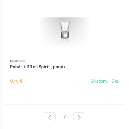
Koštovky
Pohárik 30 ml Spirit , panák
0,
€
Skladom: > 5 ks
70
1 / 1