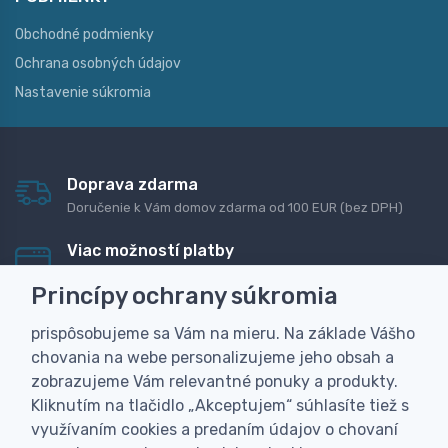
Obchodné podmienky
Ochrana osobných údajov
Nastavenie súkromia
Doprava zdarma
Doručenie k Vám domov zdarma od 100 EUR (bez DPH)
Viac možností platby
Rýchla online platba, bankovým prevodom alebo na
Princípy ochrany súkromia
dobierku
prispôsobujeme sa Vám na mieru. Na základe Vášho
Personalizácia
chovania na webe personalizujeme jeho obsah a
Vyrobíme Vám vlastný originálny darček
zobrazujeme Vám relevantné ponuky a produkty.
Skúsenosť
Kliknutím na tlačidlo „Akceptujem“ súhlasíte tiež s
Široký sortiment, z ktorého Vám pomôžeme vybrať
využívaním cookies a predaním údajov o chovaní