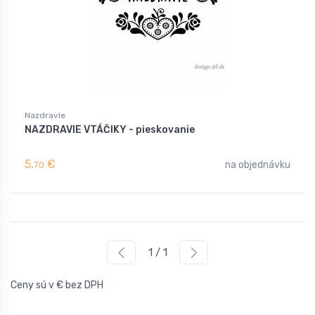
Nazdravie
NAZDRAVIE VTÁČIKY - pieskovanie
5,
€
na objednávku
70
1 / 1
Ceny sú v € bez DPH