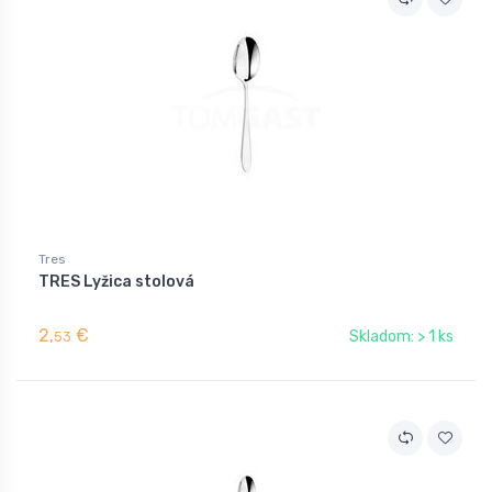
Tres
TRES Lyžica stolová
2,
€
Skladom: > 1 ks
53