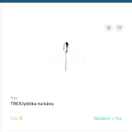
Tres
TRES lyžička na kávu
1,
€
Skladom: > 1 ks
42