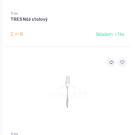
Tres
TRES Nôž stolový
2,
€
Skladom: > 1 ks
91
Tres