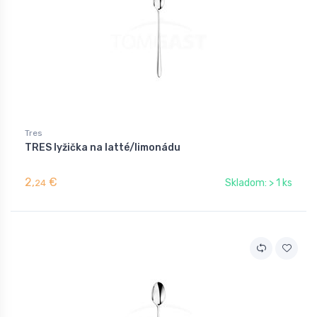
Tres
TRES lyžička na latté/limonádu
2,
€
Skladom: > 1 ks
24