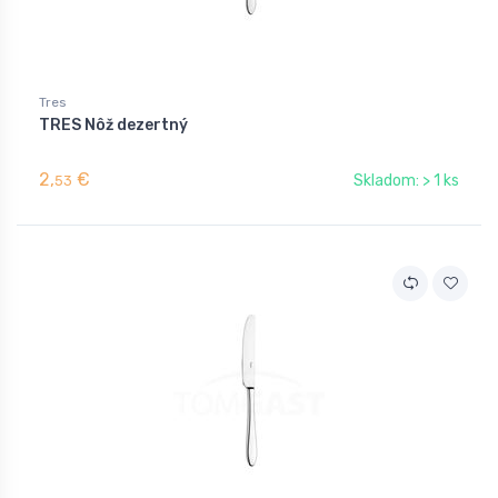
Tres
TRES Nôž dezertný
2,
€
Skladom: > 1 ks
53