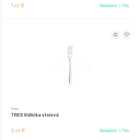
1,
€
Skladom: > 1 ks
42
Tres
TRES Vidlička stolová
2,
€
Skladom: > 1 ks
53