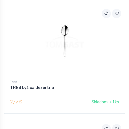
Tres
TRES Lyžica dezertná
2,
€
Skladom: > 1 ks
19