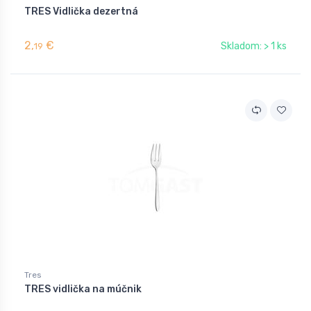
TRES Vidlička dezertná
2,
€
Skladom: > 1 ks
19
Tres
TRES vidlička na múčnik