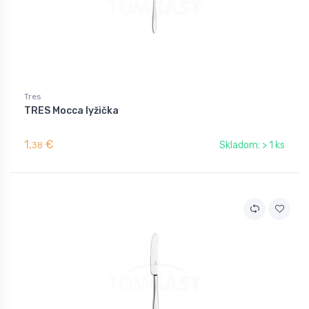
Tres
TRES Mocca lyžička
1,
€
Skladom: > 1 ks
38