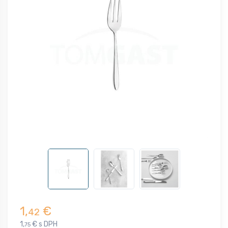
1,
€
42
1,
€ s DPH
75