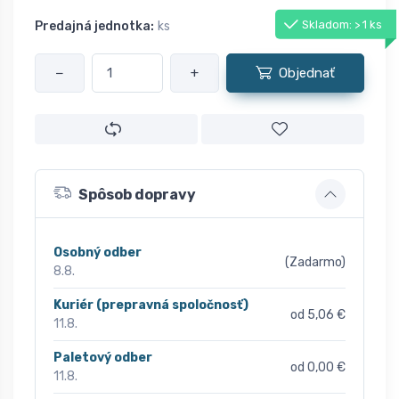
Skladom: > 1 ks
Predajná jednotka:
ks
−
+
Objednať
Spôsob dopravy
Osobný odber
(Zadarmo)
8.8.
Kuriér (prepravná spoločnosť)
od 5,06 €
11.8.
Paletový odber
od 0,00 €
11.8.