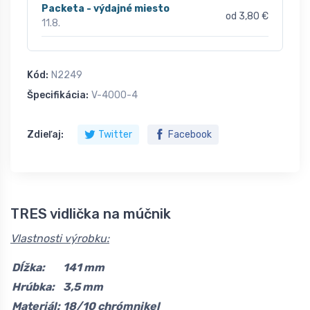
Packeta - výdajné miesto
od 3,80 €
11.8.
Kód:
N2249
Špecifikácia:
V-4000-4
Zdieľaj:
Twitter
Facebook
TRES vidlička na múčnik
Vlastnosti výrobku:
Dĺžka:
141 mm
Hrúbka:
3,5 mm
Materiál:
18/10 chrómnikel