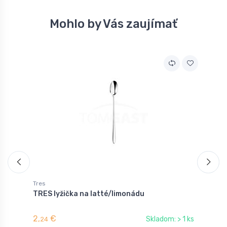
Mohlo by Vás zaujímať
Tres
T
TRES lyžička na latté/limonádu
T
2,
€
2
Skladom: > 1 ks
24