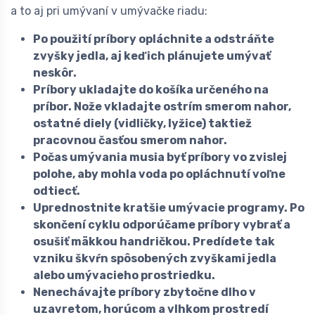
a to aj pri umývaní v umývačke riadu:
Po použití príbory opláchnite a odstráňte
zvyšky jedla, aj keď ich plánujete umývať
neskôr.
Príbory ukladajte do košíka určeného na
príbor. Nože vkladajte ostrím smerom nahor,
ostatné diely (vidličky, lyžice) taktiež
pracovnou časťou smerom nahor.
Počas umývania musia byť príbory vo zvislej
polohe, aby mohla voda po opláchnutí voľne
odtiecť.
Uprednostnite kratšie umývacie programy. Po
skončení cyklu odporúčame príbory vybrať a
osušiť mäkkou handričkou. Predídete tak
vzniku škvŕn spôsobených zvyškami jedla
alebo umývacieho prostriedku.
Nenechávajte príbory zbytočne dlho v
uzavretom, horúcom a vlhkom prostredí