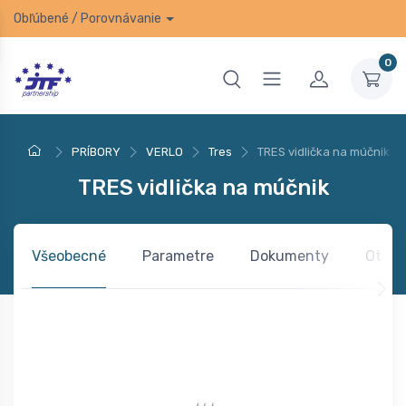
Obľúbené
/
Porovnávanie
0
PRÍBORY
VERLO
Tres
TRES vidlička na múčnik
TRES vidlička na múčnik
Všeobecné
Parametre
Dokumenty
Otázk