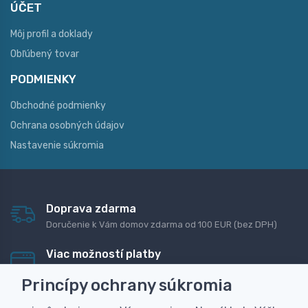
ÚČET
Môj profil a doklady
Obľúbený tovar
PODMIENKY
Obchodné podmienky
Ochrana osobných údajov
Nastavenie súkromia
Doprava zdarma
Doručenie k Vám domov zdarma od 100 EUR (bez DPH)
Viac možností platby
Rýchla online platba, bankovým prevodom alebo na
Princípy ochrany súkromia
dobierku