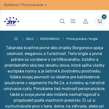
Obľúbené
/
Porovnávanie
0
SKLO
BORGONOVO
Pivné poháre / krígle
Talianske kvalitné pivné sklo značky Borgonovo spája
odolnosť, eleganciu a funkčnosť. Tieto krígle a pivné
poháre sú vyrobené z certifikovaného, čistého a
priehľadného skla bez obsahu olova, ktoré spĺňa všetky
európske normy a je šetrné k životnému prostrediu.
Vďaka svojej pevnosti sú ideálne pre každodenné
používanie v segmente Ho.Re.Ca. a zvládnu aj náročné
umývacie cykly. Ponúkame tiež možnosť personalizácie,
takže si svoje pivné sklo môžete nechať logovať a
prispôsobiť podľa vlastných predstáv. Či už si
vychutnávate pivo v bare, doma, na záhrade, alebo pri