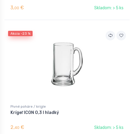
3,
€
Skladom: > 5 ks
00
Akcia -23 %
Pivné poháre / krígle
Krígeľ ICON 0,3 l hladký
2,
€
Skladom: > 5 ks
40