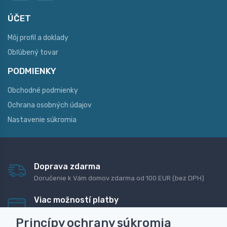
ÚČET
Môj profil a doklady
Obľúbený tovar
PODMIENKY
Obchodné podmienky
Ochrana osobných údajov
Nastavenie súkromia
Doprava zdarma
Doručenie k Vám domov zdarma od 100 EUR (bez DPH)
Viac možností platby
Rýchla online platba, bankovým prevodom alebo na
Princípy ochrany súkromia
dobierku