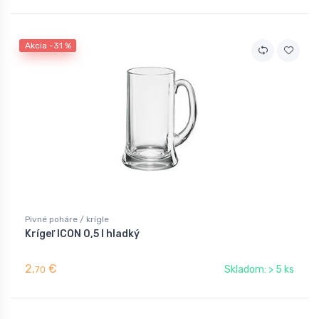
Akcia -31 %
Pivné poháre / krígle
Krígeľ ICON 0,5 l hladký
2,
€
Skladom: > 5 ks
70