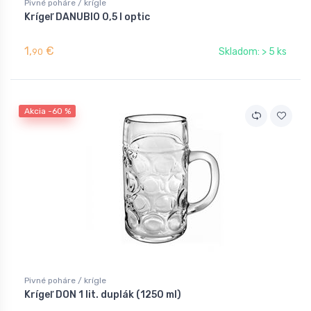
Pivné poháre / krígle
Krígeľ DANUBIO 0,5 l optic
1,
€
Skladom: > 5 ks
90
Akcia -60 %
Pivné poháre / krígle
Krígeľ DON 1 lit. duplák (1250 ml)