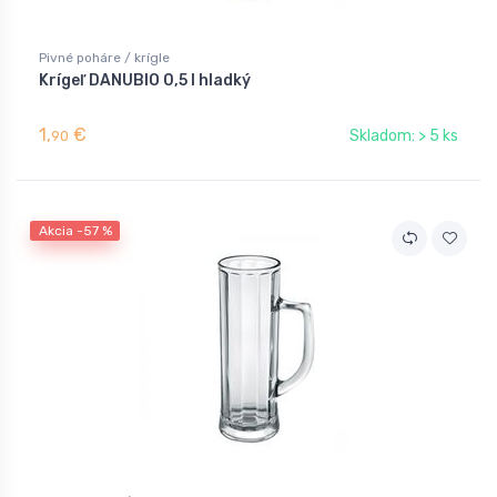
Pivné poháre / krígle
Krígeľ DANUBIO 0,5 l hladký
1,
€
Skladom: > 5 ks
90
Akcia -57 %