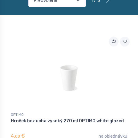
1 / 3
OPTIMO
Hrnček bez ucha vysoký 270 ml OPTIMO white glazed
4,
€
na objednávku
08