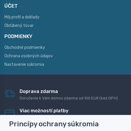
ÚČET
Môj profil a doklady
Obľúbený tovar
PODMIENKY
Obchodné podmienky
Ochrana osobných údajov
Nastavenie súkromia
Doprava zdarma
Doručenie k Vám domov zdarma od 100 EUR (bez DPH)
Viac možností platby
Rýchla online platba, bankovým prevodom alebo na
Princípy ochrany súkromia
dobierku