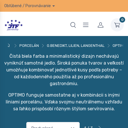
Obľúbené
/
Porovnávanie
0
PORCELÁN
G.BENEDIKT, LILIEN, LANGENTHAL
OPTIMO
Čistá biela farba a minimalistický dizajn nechávajú
vyniknúť samotné jedlo. Široká ponuka tvarov a veľkostí
umožňuje kombinovať jednotlivé kusy podľa potreby –
od každodenného použitia až po profesionálnu
gastronómiu.
OPTIMO funguje samostatne aj v kombinácii s inými
líniami porcelánu. Vďaka svojmu neutrálnemu vzhľadu
sa ľahko prispôsobí rôznym štýlom servírovania.