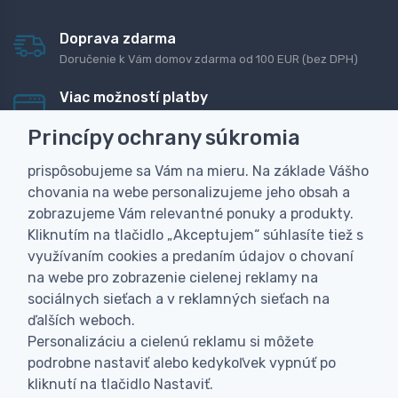
Doprava zdarma
Doručenie k Vám domov zdarma od 100 EUR (bez DPH)
Viac možností platby
Rýchla online platba, bankovým prevodom alebo na
Princípy ochrany súkromia
dobierku
prispôsobujeme sa Vám na mieru. Na základe Vášho
Personalizácia
chovania na webe personalizujeme jeho obsah a
Vyrobíme Vám vlastný originálny darček
zobrazujeme Vám relevantné ponuky a produkty.
Skúsenosť
Kliknutím na tlačidlo „Akceptujem“ súhlasíte tiež s
Široký sortiment, z ktorého Vám pomôžeme vybrať
využívaním cookies a predaním údajov o chovaní
na webe pro zobrazenie cielenej reklamy na
sociálnych sieťach a v reklamných sieťach na
ďalších weboch.
Personalizáciu a cielenú reklamu si môžete
podrobne nastaviť alebo kedykoľvek vypnúť po
kliknutí na tlačidlo Nastaviť.