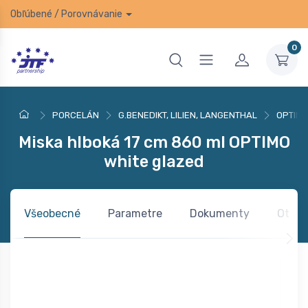
Obľúbené
/
Porovnávanie
0
PORCELÁN
G.BENEDIKT, LILIEN, LANGENTHAL
OPTIM
Miska hlboká 17 cm 860 ml OPTIMO
white glazed
Všeobecné
Parametre
Dokumenty
Otázk