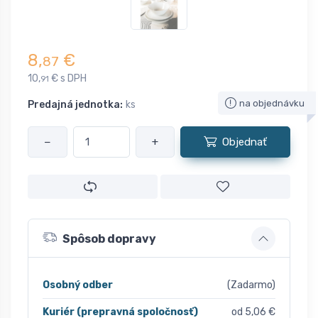
8,
€
87
10,
€ s DPH
91
na objednávku
Predajná jednotka:
ks
−
+
Objednať
Spôsob dopravy
Osobný odber
(Zadarmo)
Kuriér (prepravná spoločnosť)
od 5,06 €