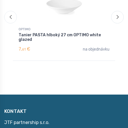
OPTIMO
O
Tanier PASTA hlboký 27 cm OPTIMO white
H
glazed
g
7,
€
5
na objednávku
61
KONTAKT
JTF partnership s.r.o.