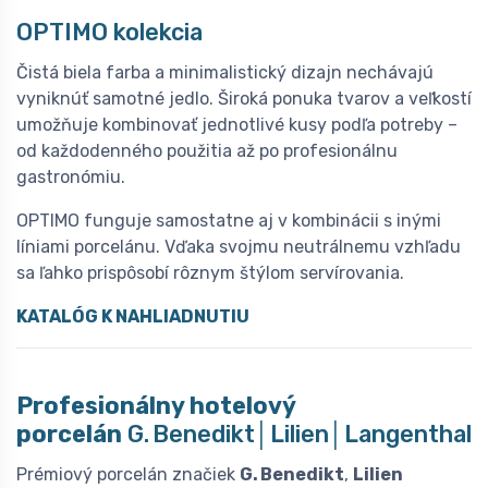
OPTIMO kolekcia
Čistá biela farba a minimalistický dizajn nechávajú
vyniknúť samotné jedlo. Široká ponuka tvarov a veľkostí
umožňuje kombinovať jednotlivé kusy podľa potreby –
od každodenného použitia až po profesionálnu
gastronómiu.
OPTIMO funguje samostatne aj v kombinácii s inými
líniami porcelánu. Vďaka svojmu neutrálnemu vzhľadu
sa ľahko prispôsobí rôznym štýlom servírovania.
KATALÓG K NAHLIADNUTIU
Profesionálny hotelový
porcelán
G. Benedikt│Lilien│Langenthal
Prémiový porcelán značiek
G. Benedikt
,
Lilien