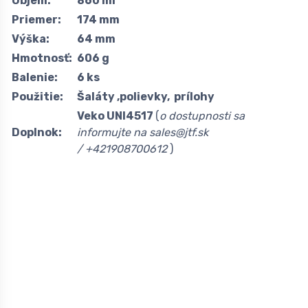
Objem:
860 ml
Priemer:
174 mm
Výška:
64 mm
Hmotnosť:
606 g
Balenie:
6 ks
Použitie:
Šaláty ,polievky, prílohy
Veko UNI4517
(
o dostupnosti sa
Doplnok:
informujte na sales@jtf.sk
/
+421908700612
)