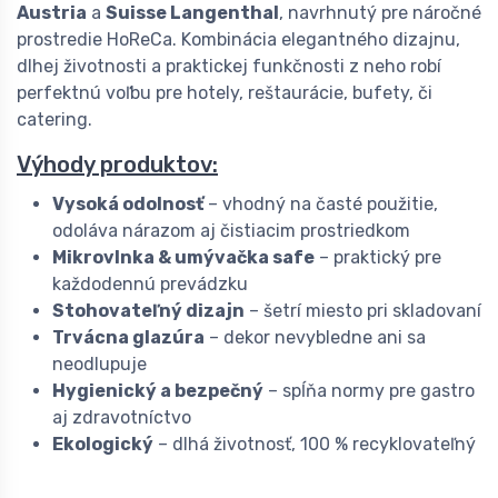
Austria
a
Suisse Langenthal
, navrhnutý pre náročné
prostredie HoReCa. Kombinácia elegantného dizajnu,
dlhej životnosti a praktickej funkčnosti z neho robí
perfektnú voľbu pre hotely, reštaurácie, bufety, či
catering.
Výhody produktov:
Vysoká odolnosť
– vhodný na časté použitie,
odoláva nárazom aj čistiacim prostriedkom
Mikrovlnka & umývačka safe
– praktický pre
každodennú prevádzku
Stohovateľný dizajn
– šetrí miesto pri skladovaní
Trvácna glazúra
– dekor nevybledne ani sa
neodlupuje
Hygienický a bezpečný
– spĺňa normy pre gastro
aj zdravotníctvo
Ekologický
– dlhá životnosť, 100 % recyklovateľný