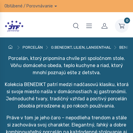
Obľúbené
/
Porovnávanie
0
PORCELÁN
G.BENEDIKT, LILIEN, LANGENTHAL
BENEDI
Porcelán, ktorý pripomína chvíle pri spoločnom stole.
Vôňu domáceho obeda, teplo kuchyne a riad, ktorý
mnohí poznajú ešte z detstva.
Kolekcia BENEDIKT patrí medzi nadčasovú klasiku, ktorá
si svoje miesto našla v domácnostiach aj gastronómii.
Jednoduché tvary, tradičný vzhľad a poctivý porcelán
pôsobia prirodzene aj po rokoch používania.
Práve v tom je jeho čaro – nepodlieha trendom a stále
si zachováva svoj charakter. Elegantný, ľahký a dobre
kombinovateľný porcelán na každodenné stolovanie aj