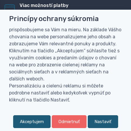
Viac možností platby
Rýchla online platba, bankovým prevodom alebo na
Princípy ochrany súkromia
dobierku
prispôsobujeme sa Vám na mieru. Na základe Vášho
Personalizácia
chovania na webe personalizujeme jeho obsah a
Vyrobíme Vám vlastný originálny darček
zobrazujeme Vám relevantné ponuky a produkty.
Skúsenosť
Kliknutím na tlačidlo „Akceptujem“ súhlasíte tiež s
Široký sortiment, z ktorého Vám pomôžeme vybrať
využívaním cookies a predaním údajov o chovaní
na webe pro zobrazenie cielenej reklamy na
sociálnych sieťach a v reklamných sieťach na
ďalších weboch.
Personalizáciu a cielenú reklamu si môžete
podrobne nastaviť alebo kedykoľvek vypnúť po
kliknutí na tlačidlo Nastaviť.
Akceptujem
Odmietnuť
Nastaviť
0