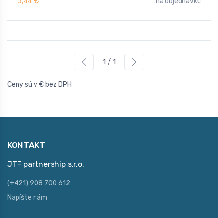
6,
€
na objednávku
44
1 / 1
Ceny sú v € bez DPH
KONTAKT
JTF partnership s.r.o.
(+421) 908 700 612
Napíšte nám