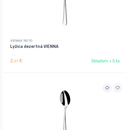
VIENNA 18/10
Lyžica dezertná VIENNA
2,
€
Skladom: > 5 ks
51