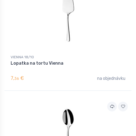
VIENNA 18/10
Lopatka na tortu Vienna
7,
€
na objednávku
36