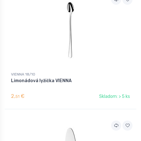
VIENNA 18/10
Limonádová lyžička VIENNA
2,
€
Skladom: > 5 ks
51