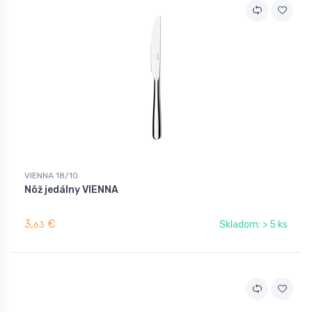
VIENNA 18/10
Nôž jedálny VIENNA
3,
€
Skladom: > 5 ks
63