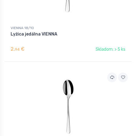
VIENNA 18/10
Lyžica jedálna VIENNA
2,
€
Skladom: > 5 ks
94