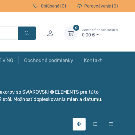
Obľúbené
(0)
Porovnávanie
(0)
0
Zobraziť obsah košíka
0,00 €
E VÍNO
Obchodné podmienky
Kontakt
 dekorov so SWAROVSKI ® ELEMENTS pre túto
ný stôl. Možnosť dopieskovania mien a dátumu.