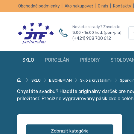
Obchodné podmienky
|
Ako nakupovať
|
O nás
|
Kontakty
Neviete si rady? Zavolajte
8.00 - 16.00 hod. (pon-pia)
(+421) 908 700 612
SKLO
PORCELÁN
PRÍBORY
STOLOVAN
SKLO
B.BOHEMIAN
Sklo s kryštálikmi
Sparkli
Chystáte svadbu? Hľadáte originálny darček pre n
príležitosť. Precízne vygravírovaný pásik okolo cel
Zobraziť kategórie