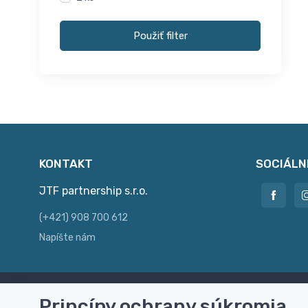
Použiť filter
KONTAKT
SOCIÁLN
JTF partnership s.r.o.
(+421) 908 700 612
Napíšte nám
Princípy ochrany súkromia