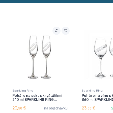
Sparkling Ring
Sparkling Ring
Poháre na sekt s kryštálikmi
Poháre na víno s 
210 ml SPARKLING RING...
360 ml SPARKLING
23,
€
23,
€
na objednávku
S
58
58