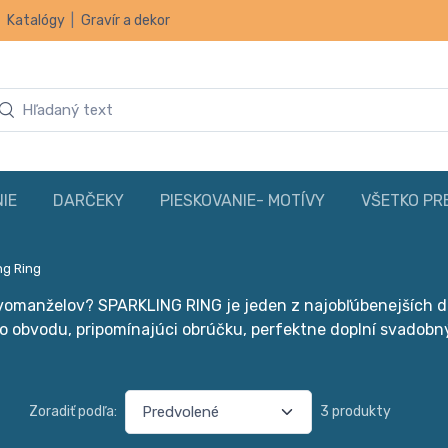
|
Katalógy
|
Gravír a dekor
IE
DARČEKY
PIESKOVANIE- MOTÍVY
VŠETKO PR
ng Ring
ovomanželov? SPARKLING RING je jeden z najobľúbenejších
ého obvodu, pripomínajúci obrúčku, perfektne doplní svadob
Zoradiť podľa:
3 produkty