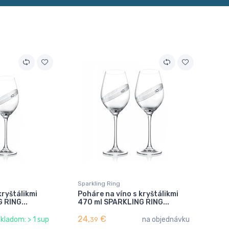
Sparkling Ring
kryštálikmi
Poháre na víno s kryštálikmi
 RING...
470 ml SPARKLING RING...
24,
€
kladom: > 1 sup
na objednávku
39