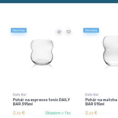
Novinka
Novinka
Daily Bar
Daily Bar
Pohár na espresso tonic DAILY
Pohár na matcha 
BAR 395ml
BAR 515ml
2,
€
2,
€
Skladom: > 1 ks
32
32