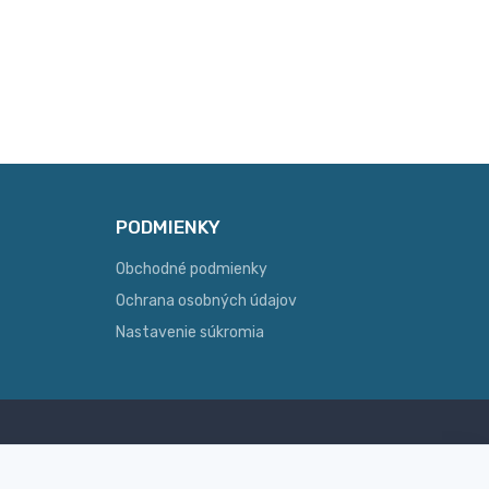
PODMIENKY
Obchodné podmienky
Ochrana osobných údajov
Nastavenie súkromia
Skúsenosť
ginálny
Široký sortiment, z ktorého Vám