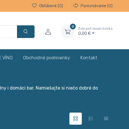
Obľúbené
(0)
Porovnávanie
(0)
0
Zobraziť obsah košíka
0,00 €
E VÍNO
Obchodné podmienky
Kontakt
lny i domáci bar. Namiešajte si niečo dobré do