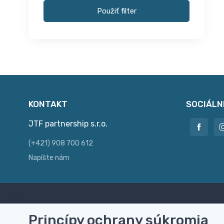
Použiť filter
KONTAKT
SOCIÁLN
JTF partnership s.r.o.
(+421) 908 700 612
Napíšte nám
Doprava zdarma
Vi
Princípy ochrany súkromia
Doručenie k Vám domov zdarma od
Rýc