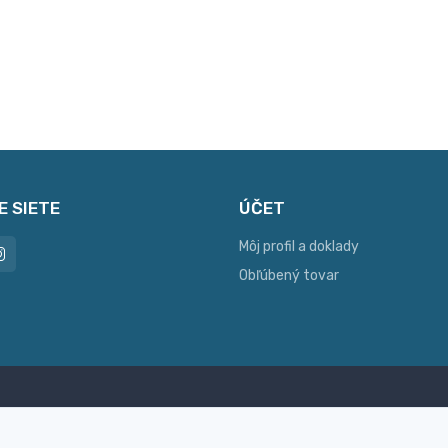
E SIETE
ÚČET
Môj profil a doklady
Obľúbený tovar
ac možností platby
Personalizácia
hla online platba, bankovým
Vyrobíme Vám vlastný ori