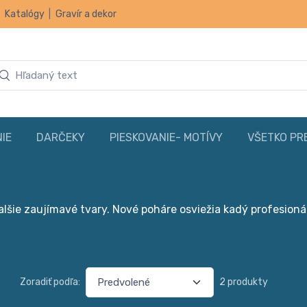
|
Katalógy
|
Gravír a dekor
IE
DARČEKY
PIESKOVANIE- MOTÍVY
VŠETKO PR
alšie zaujímavé tvary. Nové poháre osviežia kadý profesioná
Zoradiť podľa:
2 produkty