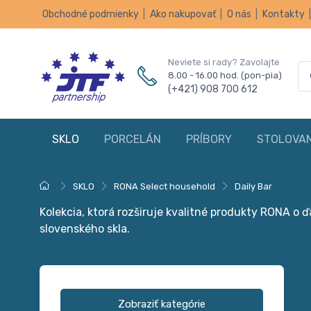
Obchodné podmienky
|
Ako nakupovať
|
O nás
|
Kontakty
Neviete si rady? Zavolajte
8.00 - 16.00 hod. (pon-pia)
(+421) 908 700 612
SKLO
PORCELÁN
PRÍBORY
STOLOVAN
SKLO
RONA Select household
Daily Bar
Kolekcia, ktorá rozširuje kvalitné produkty RONA o ď
slovenského skla.
Zobraziť kategórie