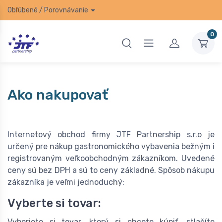
Obľúbené
/
Porovnávanie
0
Ako nakupovať
Internetový obchod firmy JTF Partnership s.r.o je
určený pre nákup gastronomického vybavenia bežným i
registrovaným veľkoobchodným zákazníkom. Uvedené
ceny sú bez DPH a sú to ceny základné. Spôsob nákupu
zákazníka je veľmi jednoduchý:
Vyberte si tovar:
Vyberiete si tovar, ktorý si chcete kúpiť, stlačíte