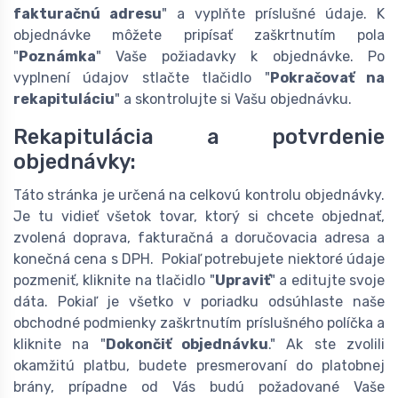
fakturačnú adresu
" a vyplňte príslušné údaje. K
objednávke môžete pripísať zaškrtnutím pola
"
Poznámka
" Vaše požiadavky k objednávke. Po
vyplnení údajov stlačte tlačidlo "
Pokračovať na
rekapituláciu
" a skontrolujte si Vašu objednávku.
Rekapitulácia a potvrdenie
objednávky:
Táto stránka je určená na celkovú kontrolu objednávky.
Je tu vidieť všetok tovar, ktorý si chcete objednať,
zvolená doprava, fakturačná a doručovacia adresa a
konečná cena s DPH. Pokiaľ potrebujete niektoré údaje
pozmeniť, kliknite na tlačidlo "
Upraviť
" a editujte svoje
dáta. Pokiaľ je všetko v poriadku odsúhlaste naše
obchodné podmienky zaškrtnutím príslušného políčka a
kliknite na "
Dokončiť objednávku
." Ak ste zvolili
okamžitú platbu, budete presmerovaní do platobnej
brány, prípadne od Vás budú požadované Vaše