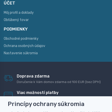
ÚČET
Môj profil a doklady
Obľúbený tovar
PODMIENKY
Obchodné podmienky
Ochrana osobných údajov
Nastavenie súkromia
Doprava zdarma
Doručenie k Vám domov zdarma od 100 EUR (bez DPH)
Viac možností platby
Rýchla online platba, bankovým prevodom alebo na
Princípy ochrany súkromia
dobierku