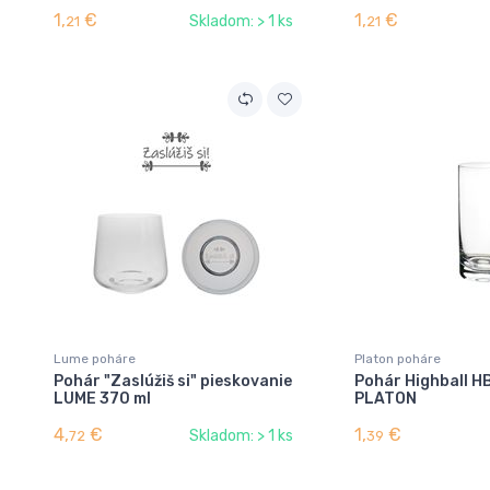
1,
€
1,
€
Skladom: > 1 ks
21
21
Lume poháre
Platon poháre
Pohár "Zaslúžiš si" pieskovanie
Pohár Highball H
LUME 370 ml
PLATON
4,
€
1,
€
Skladom: > 1 ks
72
39