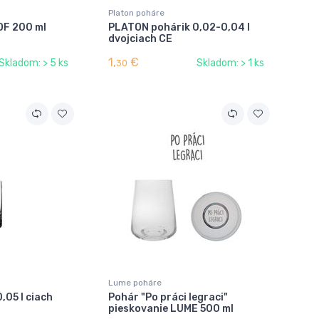
Platon poháre
OF 200 ml
PLATON pohárik 0,02-0,04 l
dvojciach CE
1,
€
Skladom: > 5 ks
Skladom: > 1 ks
30
Lume poháre
,05 l ciach
Pohár "Po práci legraci"
pieskovanie LUME 500 ml