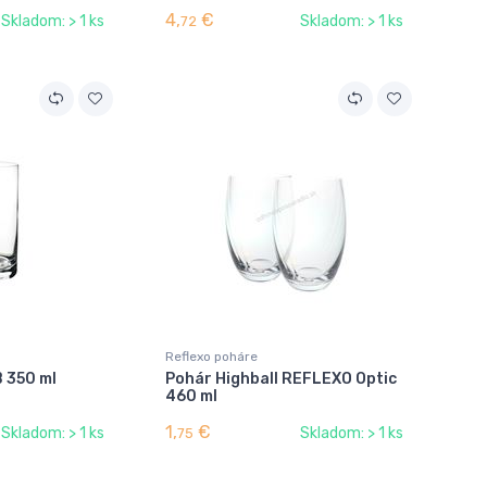
4,
€
Skladom: > 1 ks
Skladom: > 1 ks
72
Reflexo poháre
B 350 ml
Pohár Highball REFLEXO Optic
460 ml
1,
€
Skladom: > 1 ks
Skladom: > 1 ks
75