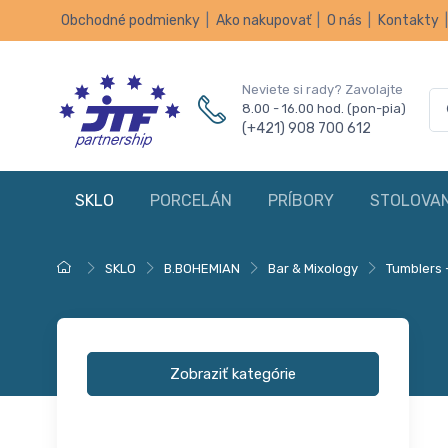
Obchodné podmienky
|
Ako nakupovať
|
O nás
|
Kontakty
Neviete si rady? Zavolajte
8.00 - 16.00 hod. (pon-pia)
(+421) 908 700 612
SKLO
PORCELÁN
PRÍBORY
STOLOVAN
SKLO
B.BOHEMIAN
Bar & Mixology
Tumblers 
Zobraziť kategórie