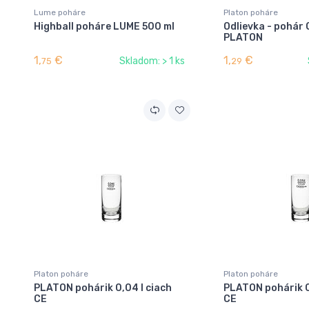
Lume poháre
Platon poháre
Highball poháre LUME 500 ml
Odlievka - pohár 
PLATON
1,
€
1,
€
Skladom: > 1 ks
75
29
Platon poháre
Platon poháre
PLATON pohárik 0,04 l ciach
PLATON pohárik 0
CE
CE