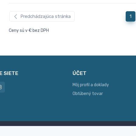
Predchádzajúca stránka
1
Ceny sú v € bez DPH
E SIETE
ÚČET
Môj profil a doklady
Obľúbený tovar