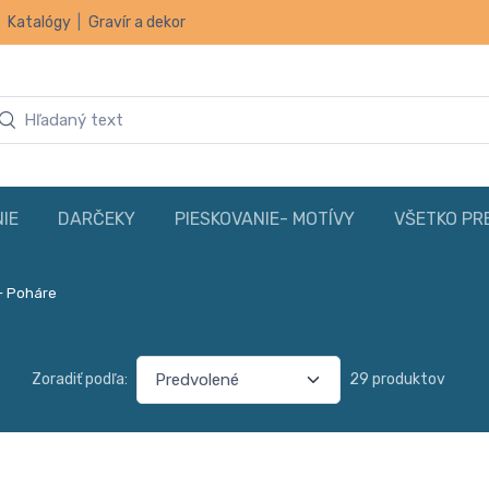
|
Katalógy
|
Gravír a dekor
IE
DARČEKY
PIESKOVANIE- MOTÍVY
VŠETKO PR
- Poháre
Zoradiť podľa:
29 produktov