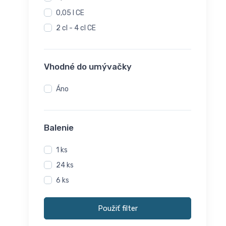
0,05 l CE
2 cl - 4 cl CE
Vhodné do umývačky
Áno
Balenie
1 ks
24 ks
6 ks
Použiť filter