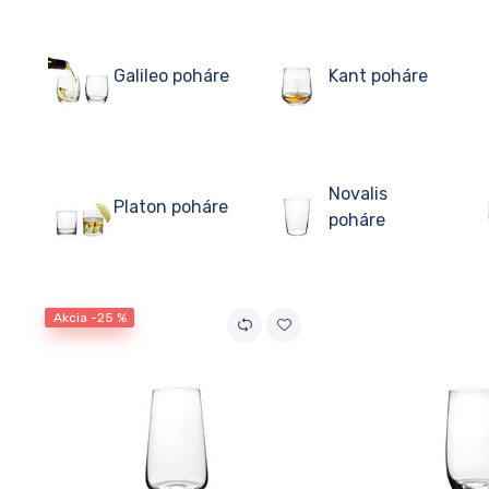
Galileo poháre
Kant poháre
Novalis
Platon poháre
poháre
Akcia -25 %