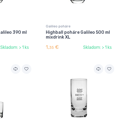
Galileo poháre
alileo 390 ml
Highball poháre Galileo 500 ml
mixdrink XL
1,
€
Skladom: > 1 ks
Skladom: > 1 ks
35