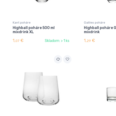
Kant poháre
Galileo poháre
Highball poháre 500 ml
Highball poháre G
mixdrink XL
mixdrink
1,
€
1,
€
Skladom: > 1 ks
07
29