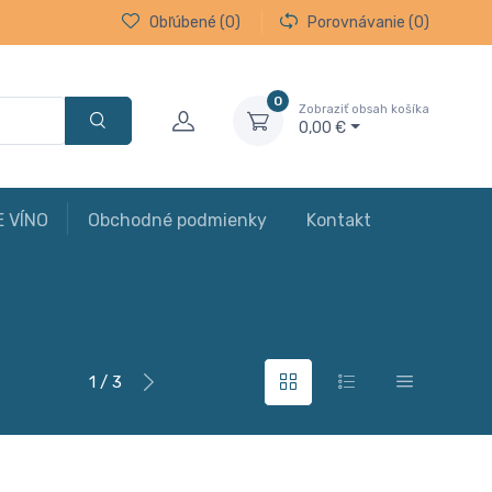
Obľúbené
(0)
Porovnávanie
(0)
0
Zobraziť obsah košíka
0,00 €
E VÍNO
Obchodné podmienky
Kontakt
1 / 3