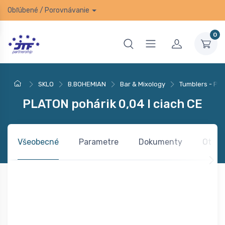
Obľúbené
/
Porovnávanie
0
SKLO
B.BOHEMIAN
Bar & Mixology
Tumblers - Po
PLATON pohárik 0,04 l ciach CE
Všeobecné
Parametre
Dokumenty
Otázk