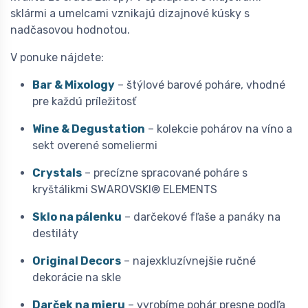
sklármi a umelcami vznikajú dizajnové kúsky s
nadčasovou hodnotou.
V ponuke nájdete:
Bar & Mixology
– štýlové barové poháre, vhodné
pre každú príležitosť
Wine & Degustation
– kolekcie pohárov na víno a
sekt overené someliermi
Crystals
– precízne spracované poháre s
kryštálikmi SWAROVSKI® ELEMENTS
Sklo na pálenku
– darčekové fľaše a panáky na
destiláty
Original Decors
– najexkluzívnejšie ručné
dekorácie na skle
Darček na mieru
– vyrobíme pohár presne podľa