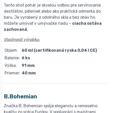
Tento shot pohár je skvelou voľbou pre servírovanie
destilátov, páleniek alebo ako praktická odmerka do
baru. Je vyrobený z odolného skla a bez obáv ho
môžete umývať v umývačke riadu –
ciacha ostáva
zachovaná
.
Vlastnosti výrobku:
Objem:
60 ml (certifikovaná ryska 0,04 l CE)
Balenie:
6 ks
Výška:
91 mm
Priemer:
40 mm
B.Bohemian
Značka B. Bohemian spája eleganciu a remeselnú
kvalitu zo srdca Európy. V spolupráci s majstrami