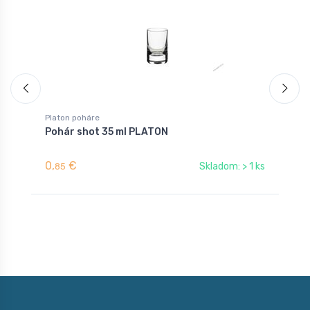
Platon poháre
P
Pohár shot 35 ml PLATON
P
0,
€
1
Skladom: > 1 ks
85