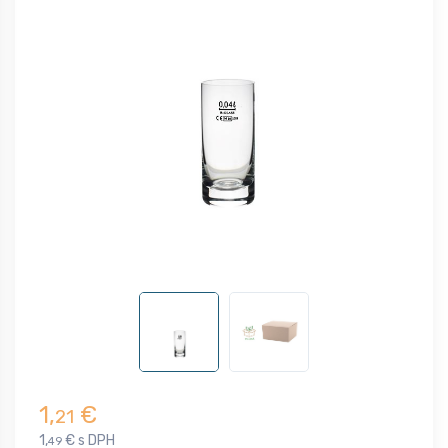
1,
€
21
1,
€ s DPH
49