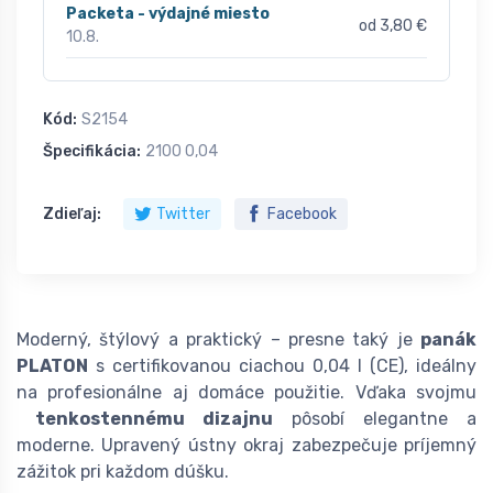
Packeta - výdajné miesto
od 3,80 €
10.8.
Kód:
S2154
Špecifikácia:
2100 0,04
Zdieľaj:
Twitter
Facebook
Moderný, štýlový a praktický – presne taký je
panák
PLATON
s certifikovanou ciachou 0,04 l (CE), ideálny
na profesionálne aj domáce použitie. Vďaka svojmu
tenkostennému dizajnu
pôsobí elegantne a
moderne. Upravený ústny okraj zabezpečuje príjemný
zážitok pri každom dúšku.