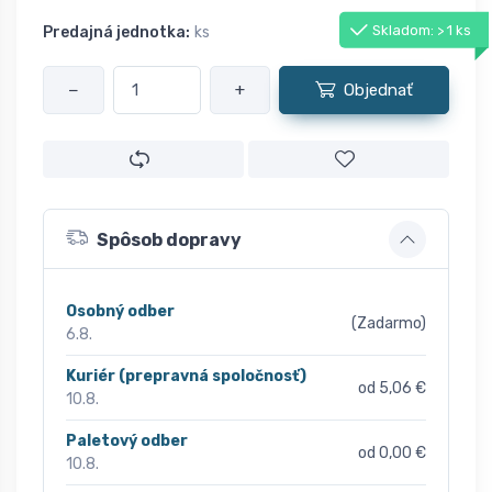
Skladom: > 1 ks
Predajná jednotka:
ks
−
+
Objednať
Spôsob dopravy
Osobný odber
(Zadarmo)
6.8.
Kuriér (prepravná spoločnosť)
od 5,06 €
10.8.
Paletový odber
od 0,00 €
10.8.