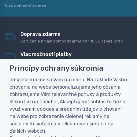
Nastavenie súkromia
Doprava zdarma
Doručenie k Vám domov zdarma od 100 EUR (bez DPH)
Viac možností platby
Rýchla online platba, bankovým prevodom alebo na
Princípy ochrany súkromia
dobierku
prispôsobujeme sa Vám na mieru. Na základe Vášho
Personalizácia
chovania na webe personalizujeme jeho obsah a
Vyrobíme Vám vlastný originálny darček
zobrazujeme Vám relevantné ponuky a produkty.
Skúsenosť
Kliknutím na tlačidlo „Akceptujem“ súhlasíte tiež s
Široký sortiment, z ktorého Vám pomôžeme vybrať
využívaním cookies a predaním údajov o chovaní
na webe pro zobrazenie cielenej reklamy na
sociálnych sieťach a v reklamných sieťach na
ďalších weboch.