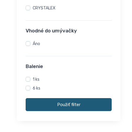
CRYSTALEX
Vhodné do umývačky
Áno
Balenie
1 ks
6 ks
Použiť filter