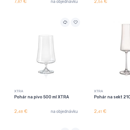
7,
€
2,
€
na objednávku
87
56
XTRA
XTRA
Pohár na pivo 500 ml XTRA
Pohár na sekt 21
2,
€
2,
€
na objednávku
48
41