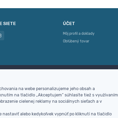
E SIETE
ÚČET
Môj profil a doklady
Obľúbený tovar
ac možností platby
Personalizácia
hla online platba, bankovým
Vyrobíme Vám vlastný ori
 chovania na webe personalizujeme jeho obsah a
vodom alebo na dobierku
darček
nutím na tlačidlo „Akceptujem“ súhlasíte tiež s využívaním
brazenie cielenej reklamy na sociálnych sieťach a v
 nastaviť alebo kedykoľvek vypnúť po kliknutí na tlačidlo