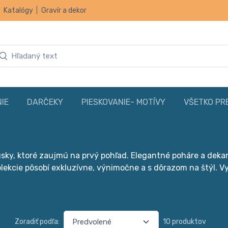
|
Katalógy
|
Gravír a dekor
IE
DARČEKY
PIESKOVANIE- MOTÍVY
VŠETKO PR
sky, ktoré zaujmú na prvý pohľad. Elegantné poháre a deka
olekcie pôsobí exkluzívne, výnimočne a s dôrazom na štýl. V
Zoradiť podľa:
10 produktov