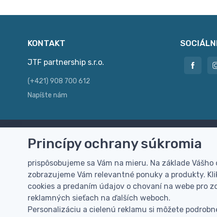
KONTAKT
SOCIÁLN
JTF partnership s.r.o.
(+421) 908 700 612
Napíšte nám
Princípy ochrany súkromia
Doprava zdarma
Vi
Doručenie k Vám domov zdarma od
Rýc
prispôsobujeme sa Vám na mieru. Na základe Vášho
100 EUR (bez DPH)
pre
zobrazujeme Vám relevantné ponuky a produkty. Klik
cookies a predaním údajov o chovaní na webe pro zo
reklamných sieťach na ďalších weboch.
Personalizáciu a cielenú reklamu si môžete podrobne