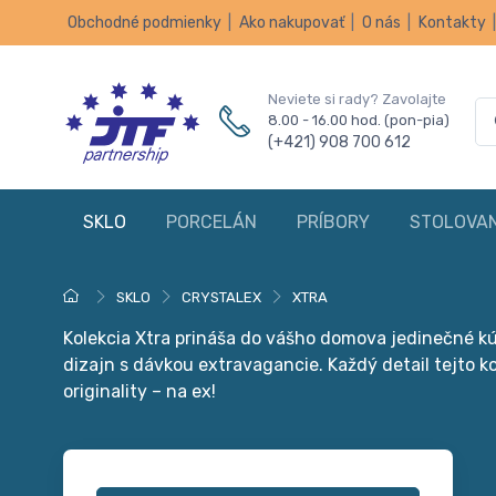
Obchodné podmienky
|
Ako nakupovať
|
O nás
|
Kontakty
Neviete si rady? Zavolajte
8.00 - 16.00 hod. (pon-pia)
(+421) 908 700 612
SKLO
PORCELÁN
PRÍBORY
STOLOVAN
SKLO
CRYSTALEX
XTRA
Kolekcia Xtra prináša do vášho domova jedinečné kú
dizajn s dávkou extravagancie. Každý detail tejto k
originality – na ex!