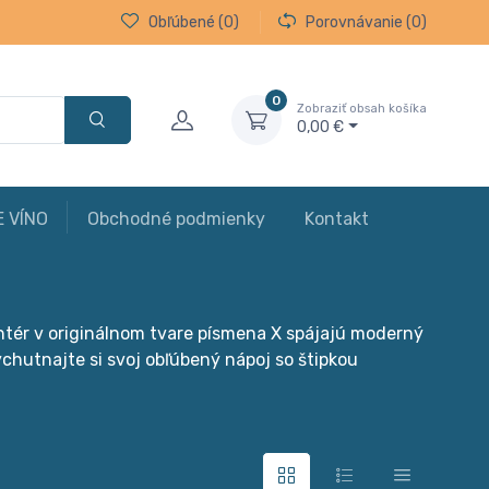
Obľúbené
(0)
Porovnávanie
(0)
0
Zobraziť obsah košíka
0,00 €
E VÍNO
Obchodné podmienky
Kontakt
ntér v originálnom tvare písmena X spájajú moderný
ychutnajte si svoj obľúbený nápoj so štipkou