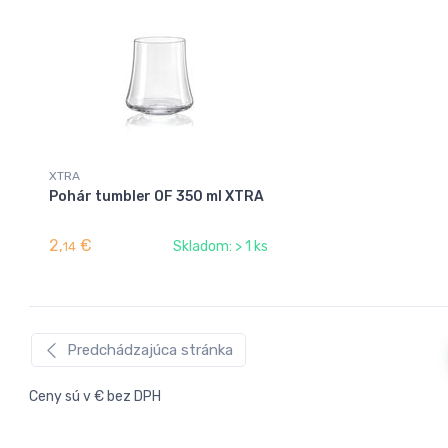
XTRA
Pohár tumbler OF 350 ml XTRA
2,
€
Skladom: > 1 ks
14
Predchádzajúca stránka
Ceny sú v € bez DPH