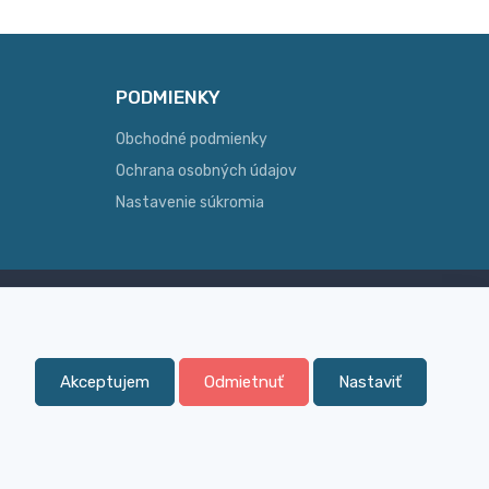
PODMIENKY
Obchodné podmienky
Ochrana osobných údajov
Nastavenie súkromia
Skúsenosť
ginálny
Široký sortiment, z ktorého Vám
pomôžeme vybrať
Akceptujem
Odmietnuť
Nastaviť