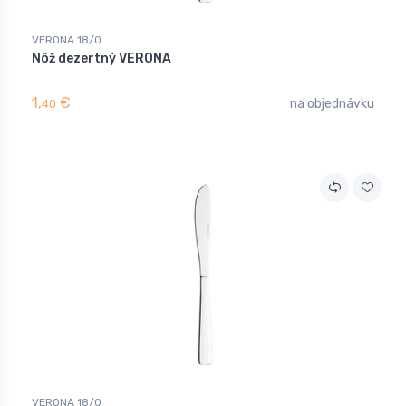
VERONA 18/0
Nôž dezertný VERONA
1,
€
na objednávku
40
VERONA 18/0