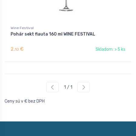
Wine Festival
Pohár sekt flauta 160 ml WINE FESTIVAL
2,
€
Skladom: > 5 ks
10
1 / 1
Ceny sú v € bez DPH