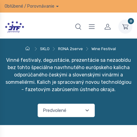
Obľúbené
/
Porovnávanie
0
SKLO
RONA 2serve
Wine Festival
Vinné festivaly, degustácie, prezentácie sa nezaobídu
bez tohto špeciálne navrhnutého európskeho kalicha
odporúčaného českými a slovenskými vinármi a
sommeliérmi. Kalich je spracovaný novou technológiou
- fazetovým zabrúsením ústneho okraja.