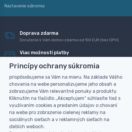
Nastavenie súkromia
Doprava zdarma
Doručenie k Vám domov zdarma od 100 EUR (bez DPH)
Viac možností platby
Rýchla online platba, bankovým prevodom alebo na
Princípy ochrany súkromia
dobierku
prispôsobujeme sa Vám na mieru. Na základe Vášho
Personalizácia
chovania na webe personalizujeme jeho obsah a
Vyrobíme Vám vlastný originálny darček
zobrazujeme Vám relevantné ponuky a produkty.
Skúsenosť
Kliknutím na tlačidlo „Akceptujem“ súhlasíte tiež s
Široký sortiment, z ktorého Vám pomôžeme vybrať
využívaním cookies a predaním údajov o chovaní
na webe pro zobrazenie cielenej reklamy na
sociálnych sieťach a v reklamných sieťach na
ďalších weboch.