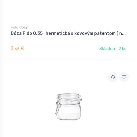
Fido dózy
Dóza Fido 0,35 l hermetická s kovovým patentom ( n...
3,
€
Skladom: 2 ks
68