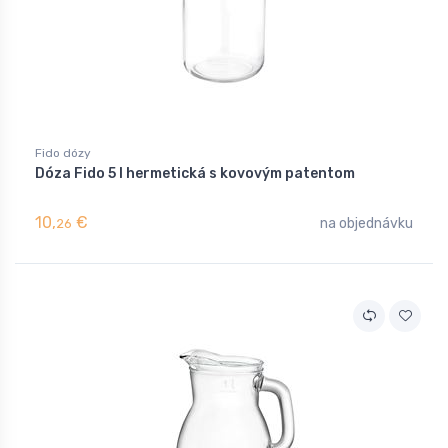
Fido dózy
Dóza Fido 5 l hermetická s kovovým patentom
10,
€
na objednávku
26