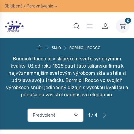
Obľúbené
/
Porovnávanie
0
SKLO
BORMIOLI ROCCO
Bormioli Rocco je v sklárskom svete synonymom
kvality. Už od roku 1825 patrí táto talianska firma k
najvýznamnejším svetovým výrobcom skla a stále si
udržiava svoju tradíciu. Bormioli Rocco vo svojich
výrobkoch snúbi jedinečný dizajn s vysokou kvalitou a
prináša na váš stôl nadčasovú eleganciu.
1 / 4