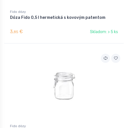
Fido dózy
Dóza Fido 0,5 l hermetická s kovovým patentom
3,
€
Skladom: > 5 ks
85
Fido dózy