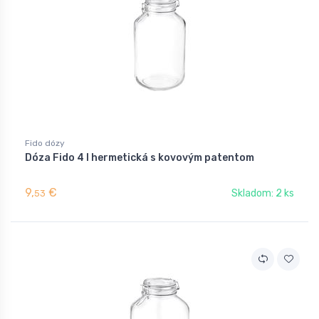
Fido dózy
Dóza Fido 4 l hermetická s kovovým patentom
9,
€
Skladom: 2 ks
53