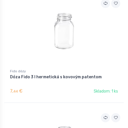
Fido dózy
Dóza Fido 3 l hermetická s kovovým patentom
7,
€
Skladom: 1 ks
44