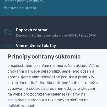
Ochrana osobných údajov
Nastavenie súkromia
Doprava zdarma
Doručenie k Vám domov zdarma od 100 EUR (bez DPH)
Viac možností platby
Rýchla online platba, bankovým prevodom alebo na
Princípy ochrany súkromia
dobierku
prispôsobujeme sa Vám na mieru. Na základe Vášho
Personalizácia
chovania na webe personalizujeme jeho obsah a
Vyrobíme Vám vlastný originálny darček
zobrazujeme Vám relevantné ponuky a produkty.
Skúsenosť
Kliknutím na tlačidlo „Akceptujem“ súhlasíte tiež s
Široký sortiment, z ktorého Vám pomôžeme vybrať
využívaním cookies a predaním údajov o chovaní
na webe pro zobrazenie cielenej reklamy na
sociálnych sieťach a v reklamných sieťach na
ďalších weboch.