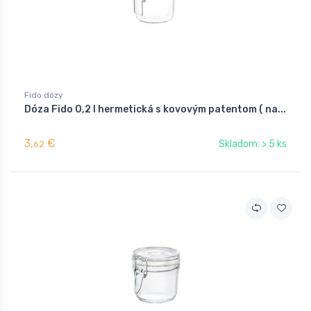
Fido dózy
Dóza Fido 0,2 l hermetická s kovovým patentom ( na...
3,
€
Skladom: > 5 ks
62