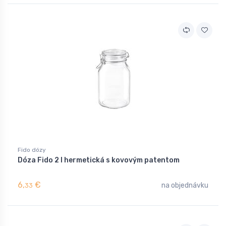
Fido dózy
Dóza Fido 2 l hermetická s kovovým patentom
6,
€
na objednávku
33