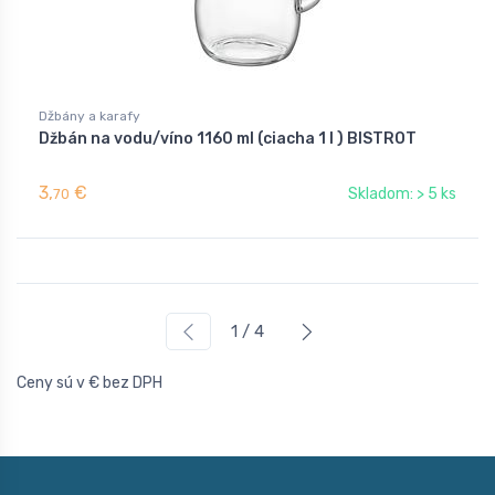
Džbány a karafy
Džbán na vodu/víno 1160 ml (ciacha 1 l ) BISTROT
3,
€
Skladom: > 5 ks
70
1 / 4
Ceny sú v € bez DPH