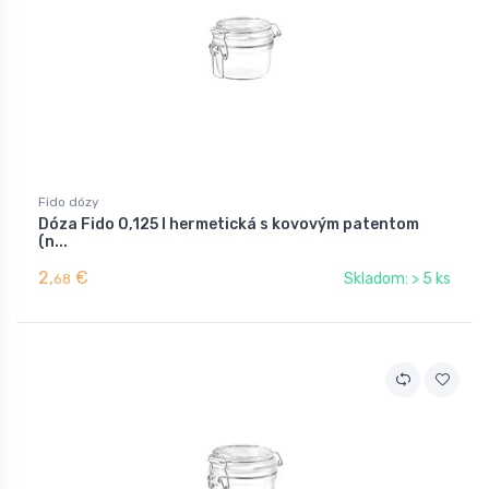
Fido dózy
Dóza Fido 0,125 l hermetická s kovovým patentom
(n...
2,
€
Skladom: > 5 ks
68