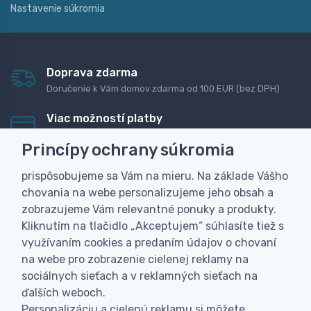
Nastavenie súkromia
Doprava zdarma
Doručenie k Vám domov zdarma od 100 EUR (bez DPH)
Viac možností platby
Rýchla online platba, bankovým prevodom alebo na
Princípy ochrany súkromia
dobierku
prispôsobujeme sa Vám na mieru. Na základe Vášho
Personalizácia
chovania na webe personalizujeme jeho obsah a
Vyrobíme Vám vlastný originálny darček
zobrazujeme Vám relevantné ponuky a produkty.
Skúsenosť
Kliknutím na tlačidlo „Akceptujem“ súhlasíte tiež s
Široký sortiment, z ktorého Vám pomôžeme vybrať
využívaním cookies a predaním údajov o chovaní
na webe pro zobrazenie cielenej reklamy na
sociálnych sieťach a v reklamných sieťach na
ďalších weboch.
Personalizáciu a cielenú reklamu si môžete