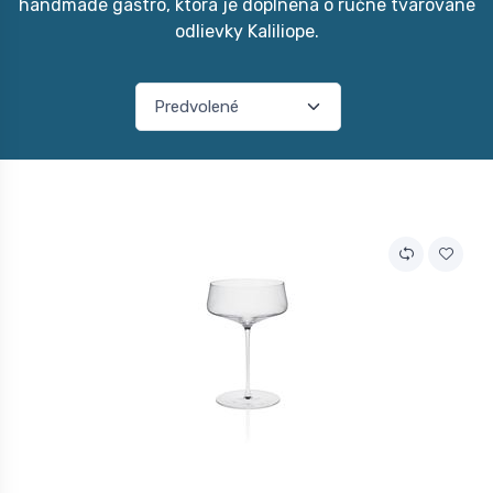
handmade gastro, ktorá je doplnená o ručne tvarované
odlievky Kaliliope.