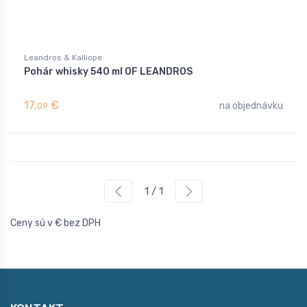
Leandros & Kalliope
Pohár whisky 540 ml OF LEANDROS
17,
€
na objednávku
09
1 / 1
Ceny sú v € bez DPH