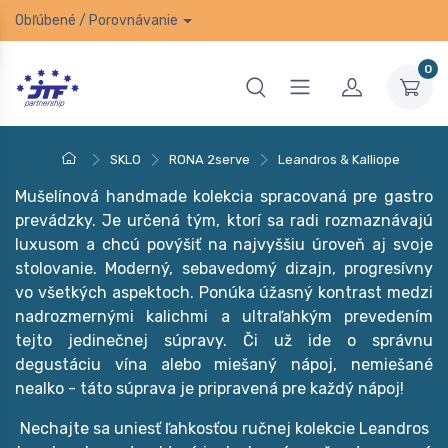
Obľúbené
/
Porovnávanie
0
SKLO
RONA 2serve
Leandros & Kalliope
Mušelínová handmade kolekcia spracovaná pre gastro
prevádzky. Je určená tým, ktorí sa radi rozmaznávajú
luxusom a chcú povýšiť na najvyššiu úroveň aj svoje
stolovanie. Moderný, sebavedomý dizajn, progresívny
vo všetkých aspektoch. Ponúka úžasný kontrast medzi
nadrozmernými kalichmi a ultraľahkým prevedením
tejto jedinečnej súpravy. Či už ide o správnu
degustáciu vína alebo miešaný nápoj, nemiešané
nealko - táto súprava je pripravená pre každý nápoj!
Nechajte sa uniesť ľahkosťou ručnej kolekcie Leandros