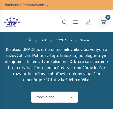
Obľúbené
/
Porovnávanie
0
SKLO
CRYSTALEX
Grace
Kolekcia GRACE je určená pre milovníkov červených a
ružových vín. Poháre z tejto línie zaujmú elegantným
dizajnom s telom v tvare písmena X, ktoré sa smerom k
hrdlu otvára. Tento jedinečný tvar umožňuje lepšie
rozvinutie arómy a chuťových tónov vína, čím
umocňuje zážitok z každého dúška.