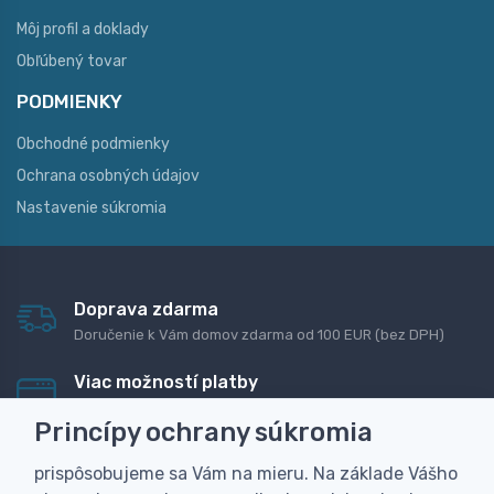
Môj profil a doklady
Obľúbený tovar
PODMIENKY
Obchodné podmienky
Ochrana osobných údajov
Nastavenie súkromia
Doprava zdarma
Doručenie k Vám domov zdarma od 100 EUR (bez DPH)
Viac možností platby
Rýchla online platba, bankovým prevodom alebo na
Princípy ochrany súkromia
dobierku
prispôsobujeme sa Vám na mieru. Na základe Vášho
Personalizácia