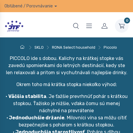
Obľúbené
/
Porovnávanie
0
SKLO
RONA Select household
Piccolo
PICCOLO ide s dobou. Kalichy na krátkej stopke vás
zavedú spomienkami do letných destinácií, kedy ste
len relaxovali a pritom si vychutnávali najlepšie drinky.
Okrem toho má krátka stopka niekoľko výhod:
•
Väčšia stabilita
. Je ťažšie prevrhnúť pohár s krátkou
stopkou. Ťažisko je nižšie, vďaka čomu sú menej
náchylné na prevrátenie
•
Jednoduchšie držanie
. Milovníci vína sa môžu cítiť
bezpečnejšie s pohárom s krátkou stopkou.
•
Jednoduchšia starostlivosť
. Poháre s dlhou