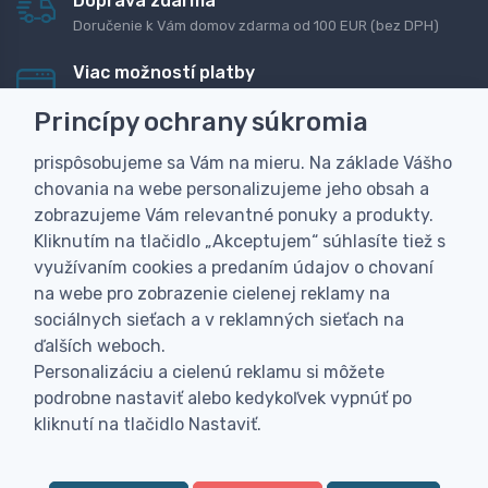
Doprava zdarma
Doručenie k Vám domov zdarma od 100 EUR (bez DPH)
Viac možností platby
Rýchla online platba, bankovým prevodom alebo na
Princípy ochrany súkromia
dobierku
prispôsobujeme sa Vám na mieru. Na základe Vášho
Personalizácia
chovania na webe personalizujeme jeho obsah a
Vyrobíme Vám vlastný originálny darček
zobrazujeme Vám relevantné ponuky a produkty.
Skúsenosť
Kliknutím na tlačidlo „Akceptujem“ súhlasíte tiež s
Široký sortiment, z ktorého Vám pomôžeme vybrať
využívaním cookies a predaním údajov o chovaní
na webe pro zobrazenie cielenej reklamy na
sociálnych sieťach a v reklamných sieťach na
ďalších weboch.
Personalizáciu a cielenú reklamu si môžete
podrobne nastaviť alebo kedykoľvek vypnúť po
kliknutí na tlačidlo Nastaviť.