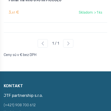
Pohár na víno 890 ml PICCOLO
3,
€
Skladom: > 1 ks
61
1 / 1
Ceny sú v € bez DPH
KONTAKT
JTF partnership s.r.o.
(+421) 908 700 612