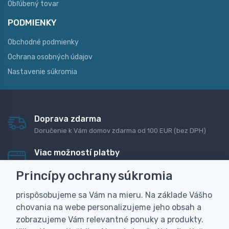
Obľúbený tovar
PODMIENKY
Obchodné podmienky
Ochrana osobných údajov
Nastavenie súkromia
Doprava zdarma
Doručenie k Vám domov zdarma od 100 EUR (bez DPH)
Viac možností platby
Rýchla online platba, bankovým prevodom alebo na
Princípy ochrany súkromia
dobierku
prispôsobujeme sa Vám na mieru. Na základe Vášho
Personalizácia
chovania na webe personalizujeme jeho obsah a
Vyrobíme Vám vlastný originálny darček
zobrazujeme Vám relevantné ponuky a produkty.