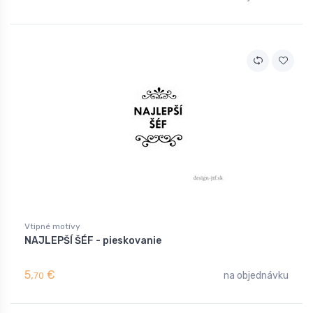
Vtipné motívy
NAJLEPŠÍ ŠÉF - pieskovanie
5,
€
na objednávku
70