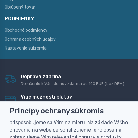
Obľúbený tovar
PODMIENKY
Obchodné podmienky
Ochrana osobných údajov
Nastavenie súkromia
Doprava zdarma
Doručenie k Vám domov zdarma od 100 EUR (bez DPH)
Viac možností platby
Rýchla online platba, bankovým prevodom alebo na
Princípy ochrany súkromia
dobierku
prispôsobujeme sa Vám na mieru. Na základe Vášho
Personalizácia
chovania na webe personalizujeme jeho obsah a
Vyrobíme Vám vlastný originálny darček
zobrazujeme Vám relevantné ponuky a produkty.