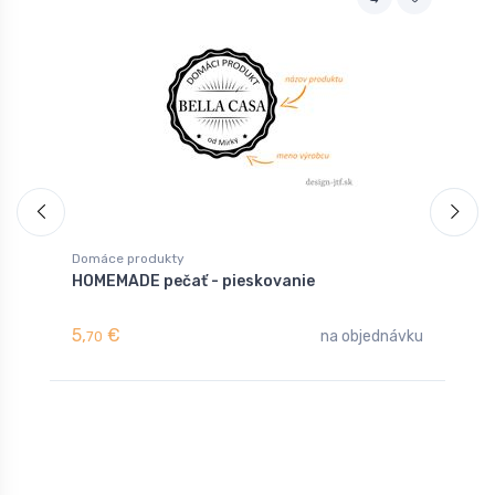
Domáce produkty
D
HOMEMADE pečať - pieskovanie
H
5,
€
5
na objednávku
70