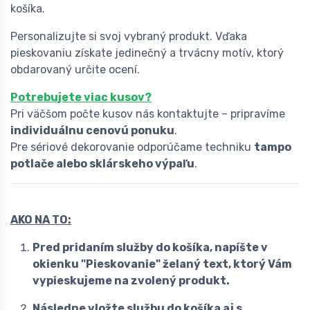
košíka.
Personalizujte si svoj vybraný produkt. Vďaka
pieskovaniu získate jedinečný a trvácny motív, ktorý
obdarovaný určite ocení.
Potrebujete viac kusov?
Pri väčšom počte kusov nás kontaktujte – pripravíme
individuálnu cenovú ponuku
.
Pre sériové dekorovanie odporúčame techniku
tampo
potlače alebo sklárskeho výpaľu
.
AKO NA TO:
Pred pridaním služby do košíka, napíšte v
okienku "Pieskovanie" želaný text, ktorý Vám
vypieskujeme na zvolený produkt.
Následne vložte službu do košíka aj s