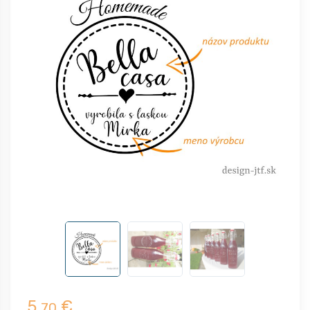
5,
€
70