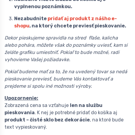
vyplnenou poznámkou.
Nezabudnite
pridať aj produkt z nášho e-
shopu
, na ktorý chcete previesť pieskovanie.
Dekor pieskujeme spravidla na stred fľaše, kalicha
alebo pohára, môžete však do poznámky uviesť, kam si
želáte grafiku umiestniť. Pokiaľ to bude možné, radi
vyhovieme Vašej požiadavke.
Pokiaľ budeme mať za to, že na uvedený tovar sa nedá
pieskovanie previesť, budeme Vás kontaktovať a
prejdeme si spolu iné možnosti výroby.
Upozornenie:
Zobrazená cena sa vzťahuje
len na službu
pieskovania
. K nej je potrebné pridať do košíka aj
produkt – čisté sklo bez dekorácie
, na ktoré bude
text vypieskovaný.