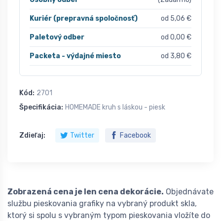
Kuriér (prepravná spoločnosť)
od 5,06 €
Paletový odber
od 0,00 €
Packeta - výdajné miesto
od 3,80 €
Kód:
2701
Špecifikácia:
HOMEMADE kruh s láskou - piesk
Zdieľaj:
Twitter
Facebook
Zobrazená cena je len cena dekorácie.
Objednávate
službu pieskovania grafiky na vybraný produkt skla,
ktorý si spolu s vybraným typom pieskovania vložíte do