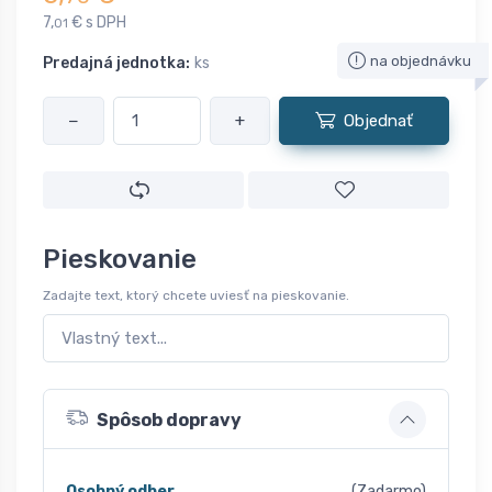
7,
€ s DPH
01
na objednávku
Predajná jednotka:
ks
−
+
Objednať
Pieskovanie
Zadajte text, ktorý chcete uviesť na pieskovanie.
Spôsob dopravy
Osobný odber
(Zadarmo)