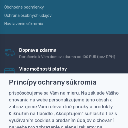
Obchodné podmienky
Ochrana osobných údajov
Nastavenie súkromia
Doprava zdarma
Doručenie k Vám domov zdarma od 100 EUR (bez DPH)
Viac možností platby
Rýchla online platba, bankovým prevodom alebo na
Princípy ochrany súkromia
dobierku
prispôsobujeme sa Vám na mieru. Na základe Vášho
Personalizácia
chovania na webe personalizujeme jeho obsah a
Vyrobíme Vám vlastný originálny darček
zobrazujeme Vám relevantné ponuky a produkty.
Skúsenosť
Kliknutím na tlačidlo „Akceptujem“ súhlasíte tiež s
Široký sortiment, z ktorého Vám pomôžeme vybrať
využívaním cookies a predaním údajov o chovaní
na webe pro zobrazenie cielenej reklamy na