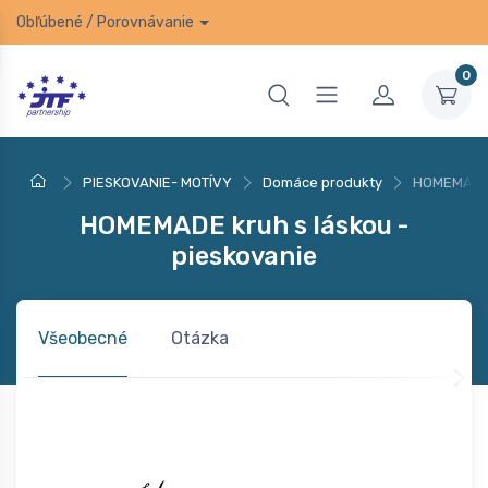
Obľúbené
/
Porovnávanie
0
PIESKOVANIE- MOTÍVY
Domáce produkty
HOMEMADE k
HOMEMADE kruh s láskou -
pieskovanie
Všeobecné
Otázka